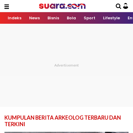
Indeks
News
Bisnis
Bola
Sport
Lifestyle
En
KUMPULAN BERITA ARKEOLOG TERBARU DAN
TERKINI