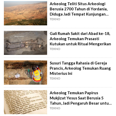
Arkeolog Teliti Situs Arkeologi
Berusia 2700 Tahun di Yordania,
Diduga Jadi Tempat Kunjungan
Raja Daud
TEKNO
Gali Rumah Sakit dari Abad ke-18,
Arkeolog Temukan Prasasti
Kutukan untuk Ritual Mengerikan
TEKNO
Susuri Tangga Rahasia di Gereja
Prancis, Arkeolog Temukan Ruang
Misterius Ini
TEKNO
Arkeolog Temukan Papirus
Mukjizat Yesus Saat Berusia 5
Tahun, Jadi Pengaruh Besar untuk
Agama Kristen di Dunia
TEKNO