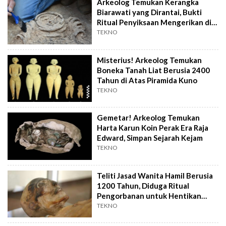
Arkeolog Temukan Kerangka
Biarawati yang Dirantai, Bukti
Ritual Penyiksaan Mengerikan di
Masa Lalu
TEKNO
Misterius! Arkeolog Temukan
Boneka Tanah Liat Berusia 2400
Tahun di Atas Piramida Kuno
TEKNO
Gemetar! Arkeolog Temukan
Harta Karun Koin Perak Era Raja
Edward, Simpan Sejarah Kejam
TEKNO
Teliti Jasad Wanita Hamil Berusia
1200 Tahun, Diduga Ritual
Pengorbanan untuk Hentikan
Badai El Nino
TEKNO