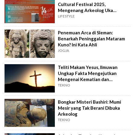
Cultural Festival 2025,
Mengenang Arkeolog Uka
Tjandrasasmita
LIFESTYLE
Penemuan Arca di Sleman:
Benarkah Peninggalan Mataram
Kuno? Ini Kata Ahli
JOGJA
Teliti Makam Yesus, Ilmuwan
Ungkap Fakta Mengejutkan
Mengenai Kematian dan
Kebangkitan
TEKNO
Bongkar Misteri Bashiri: Mumi
Mesir yang Tak Berani Dibuka
Arkeolog
TEKNO