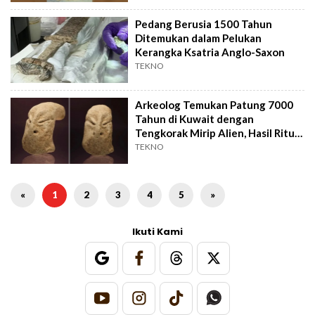
Pedang Berusia 1500 Tahun
Ditemukan dalam Pelukan
Kerangka Ksatria Anglo-Saxon
TEKNO
Arkeolog Temukan Patung 7000
Tahun di Kuwait dengan
Tengkorak Mirip Alien, Hasil Ritual
Apa?
TEKNO
«
1
2
3
4
5
»
Ikuti Kami