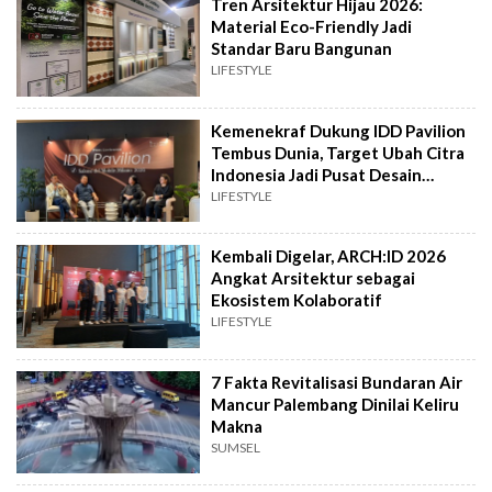
Tren Arsitektur Hijau 2026:
Material Eco-Friendly Jadi
Standar Baru Bangunan
LIFESTYLE
Kemenekraf Dukung IDD Pavilion
Tembus Dunia, Target Ubah Citra
Indonesia Jadi Pusat Desain
Global
LIFESTYLE
Kembali Digelar, ARCH:ID 2026
Angkat Arsitektur sebagai
Ekosistem Kolaboratif
LIFESTYLE
7 Fakta Revitalisasi Bundaran Air
Mancur Palembang Dinilai Keliru
Makna
SUMSEL