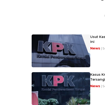
Usut Kas
Ini
News
| 
Kasus Kr
Tersang
News
| 