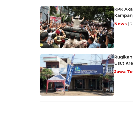
KPK Akan
Kampany
News
| 
Rugikan
Usut Kre
Jawa T