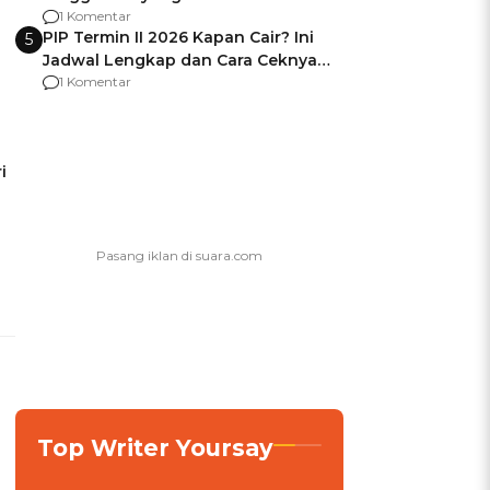
Usai Jadi Brigjen
1 Komentar
PIP Termin II 2026 Kapan Cair? Ini
5
Jadwal Lengkap dan Cara Ceknya
agar Dana Tidak Hangus!
1 Komentar
i
Top Writer Yoursay