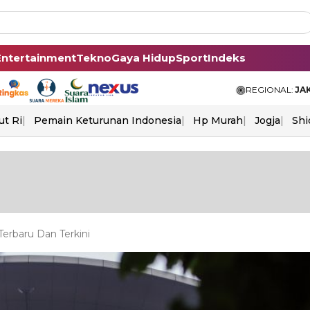
Entertainment
Tekno
Gaya Hidup
Sport
Indeks
REGIONAL:
JA
ut Ri
Pemain Keturunan Indonesia
Hp Murah
Jogja
Shi
erbaru Dan Terkini