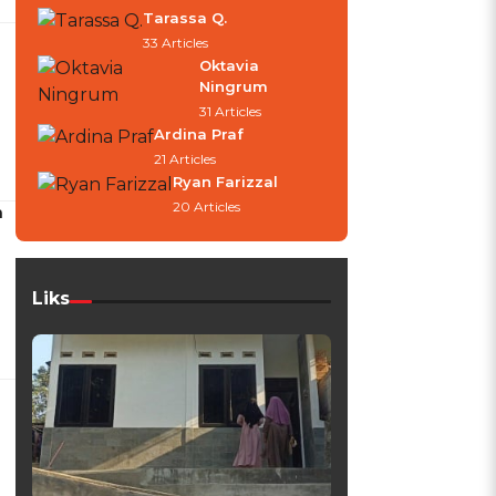
Tarassa Q.
33 Articles
Oktavia
Ningrum
31 Articles
Ardina Praf
21 Articles
Ryan Farizzal
20 Articles
a
Liks