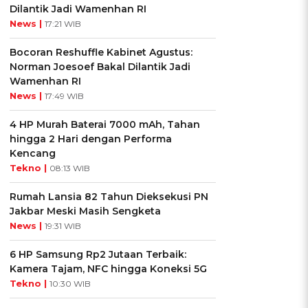
Dilantik Jadi Wamenhan RI
News |
17:21 WIB
Bocoran Reshuffle Kabinet Agustus:
Norman Joesoef Bakal Dilantik Jadi
Wamenhan RI
News |
17:49 WIB
4 HP Murah Baterai 7000 mAh, Tahan
hingga 2 Hari dengan Performa
Kencang
Tekno |
08:13 WIB
Rumah Lansia 82 Tahun Dieksekusi PN
Jakbar Meski Masih Sengketa
News |
19:31 WIB
6 HP Samsung Rp2 Jutaan Terbaik:
Kamera Tajam, NFC hingga Koneksi 5G
Tekno |
10:30 WIB