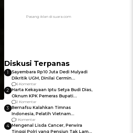
Diskusi Terpanas
Sayembara Rp10 Juta Dedi Mulyadi
1
Dikritik UGM, Dinilai Cermin
Gagalnya Negara Jamin Keamanan
6 Komentar
Harta Kekayaan Iptu Setya Budi Dias,
2
Oknum KPK Pemeras Bupati
Pemalang
2 Komentar
Bernafsu Kalahkan Timnas
3
Indonesia, Pelatih Vietnam
Berencana Pakai Jimat di Pakansari
1 Komentar
Mengenal Lisda Cancer, Perwira
4
Tinggi Polri yang Pensiun Tak Lama