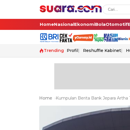
Home
Nasional
Ekonomi
Bola
Otomotif
Trending
Profil
Reshuffle Kabinet
H
Home
Kumpulan Berita Bank Jepara Artha T