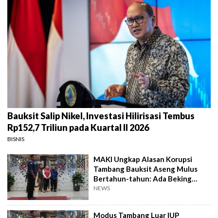
Bauksit Salip Nikel, Investasi Hilirisasi Tembus
Rp152,7 Triliun pada Kuartal II 2026
BISNIS
MAKI Ungkap Alasan Korupsi
Tambang Bauksit Aseng Mulus
Bertahun-tahun: Ada Beking
Pejabat!
NEWS
Modus Tambang Luar IUP