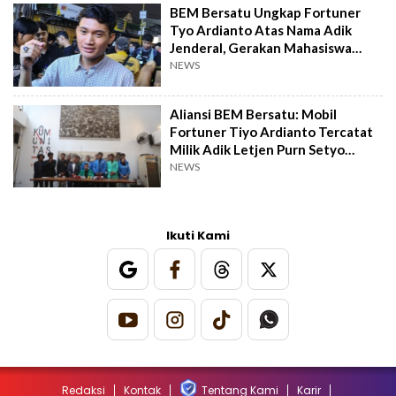
BEM Bersatu Ungkap Fortuner
Tyo Ardianto Atas Nama Adik
Jenderal, Gerakan Mahasiswa
Disusupi?
NEWS
Aliansi BEM Bersatu: Mobil
Fortuner Tiyo Ardianto Tercatat
Milik Adik Letjen Purn Setyo
Sularso
NEWS
Ikuti Kami
Redaksi
Kontak
Tentang Kami
Karir