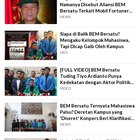
Namanya Disebut Aliansi BEM
Bersatu Terkait Mobil Fortuner
Tiyo Ardianto
NEWS
Siapa di Balik BEM Bersatu?
Mengaku Kelompok Mahasiswa,
Tapi Dicap Gaib Oleh Kampus
LIKS
[FULL VIDEO] BEM Bersatu
Tuding Tiyo Ardianto Punya
Kedekatan dengan Aktor Politik
Tertentu
VIDEO
BEM Bersatu Ternyata Mahasiswa
Palsu? Deretan Kampus yang
'Diseret' Konpers Beri Klarifikasi
Keras
NEWS