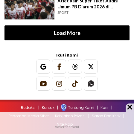
Atlet Raih Super Tiket Audisi
Umum PB Djarum 2026 di
Makassar
SPORT
Load More
Ikuti Kami
Redaksi
Kontak
Tentang Kami
Karir
Pedoman Media Siber
Kebijakan Privasi
Saran Dan Kritik
Site Map