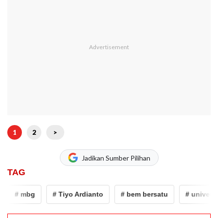
1
2
>
Jadikan Sumber Pilihan
TAG
# mbg
# Tiyo Ardianto
# bem bersatu
# universita