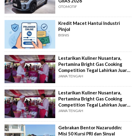
GIIAS 2026
OTOMOTIF
Kredit Macet Hantui Industri
Pinjol
BISNIS
Lestarikan Kuliner Nusantara,
Pertamina Bright Gas Cooking
Competition Tegal Lahirkan Juara
Baru
JAWA TENGAH
Lestarikan Kuliner Nusantara,
Pertamina Bright Gas Cooking
Competition Tegal Lahirkan Juara
Baru
JAWA TENGAH
Gebrakan Bentor Nazaruddin:
Misi 50 Kursi PRI dan Sinyal