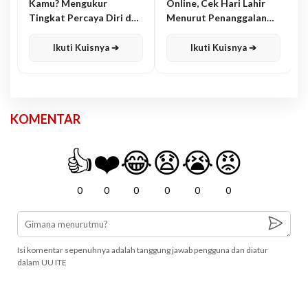
Kamu? Mengukur
Online, Cek Hari Lahir
Tingkat Percaya Diri dan
Menurut Penanggalan
Karisma
Jawa
Ikuti Kuisnya ➔
Ikuti Kuisnya ➔
KOMENTAR
👍
❤️
😂
😧
😭
😡
0
0
0
0
0
0
Isi komentar sepenuhnya adalah tanggung jawab pengguna dan diatur
dalam UU ITE