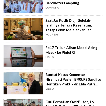
Barometer Lampung
LAMPUNG
Saat Jas Putih Diuji: Selelah-
lelahnya Tenaga Kesehatan,
Tetap Lebih Melelahkan Jadi
Pasien
YOUR SAY
Rp17 Triliun Aliran Modal Asing
Masuk ke Pinjol RI
BISNIS
Buntut Kasus Komentar
Nirempati Pasien BPJS, RS Sardjito
Hentikan Praktik dr. Elda Putri
Rahard
VIDEO
Curi Perhatian Owi/Butet, 16