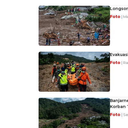
Longsor 
Foto
| M
Evakuas
Foto
| R
Banjarn
Korban 
Foto
| S