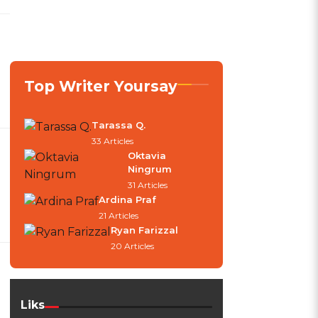
Top Writer Yoursay
Tarassa Q.
33 Articles
Oktavia
Ningrum
31 Articles
Ardina Praf
21 Articles
Ryan Farizzal
20 Articles
Liks