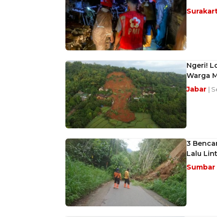
Surakar
Ngeri! L
Warga M
Jabar
| S
3 Benca
Lalu Lin
Sumbar