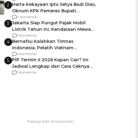
Harta Kekayaan Iptu Setya Budi Dias,
2
Oknum KPK Pemeras Bupati
Pemalang
2 Komentar
Jakarta Siap Pungut Pajak Mobil
3
Listrik Tahun Ini, Kendaraan Mewah
Kena hingga 75% PKB
1 Komentar
Bernafsu Kalahkan Timnas
4
Indonesia, Pelatih Vietnam
Berencana Pakai Jimat di Pakansari
1 Komentar
PIP Termin II 2026 Kapan Cair? Ini
5
Jadwal Lengkap dan Cara Ceknya
agar Dana Tidak Hangus!
1 Komentar