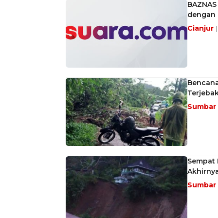
BAZNAS 
dengan 
Cianjur
Bencana
Terjeba
Sumbar
Sempat 
Akhirny
Sumbar