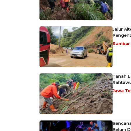
Jalur Al
Pengend
Sumbar
Tanah Lo
Rahtawu
Jawa T
Bencana
Belum D