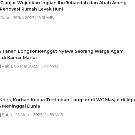
Cianjur Wujudkan Impian Ibu Jubaedah dan Abah Aceng
Renovasi Rumah Layak Huni
| Rabu, 05 Juli 2023 | 16:51 WIB
 Tanah Longsor Renggut Nyawa Seorang Warga Agam,
k di Kamar Mandi
| Rabu, 03 Mei 2023 | 15:46 WIB
Kritis, Korban Kedua Tertimbun Longsor di WC Masjid di Ag
a Meninggal Dunia
| Sabtu, 25 Maret 2023 | 14:59 WIB