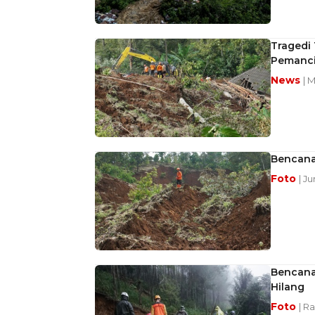
Tragedi
Pemanci
News
| 
Bencana
Foto
| J
Bencana
Hilang
Foto
| R