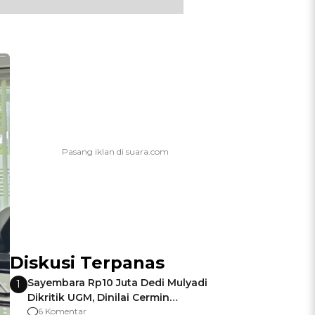
Diskusi Terpanas
Sayembara Rp10 Juta Dedi Mulyadi
1
Dikritik UGM, Dinilai Cermin
Gagalnya Negara Jamin Keamanan
6 Komentar