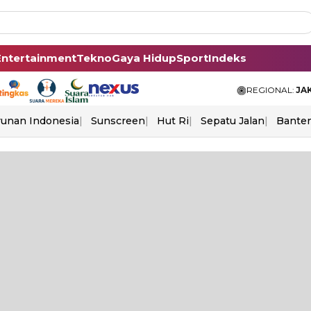
Entertainment
Tekno
Gaya Hidup
Sport
Indeks
REGIONAL:
JA
unan Indonesia
Sunscreen
Hut Ri
Sepatu Jalan
Bante