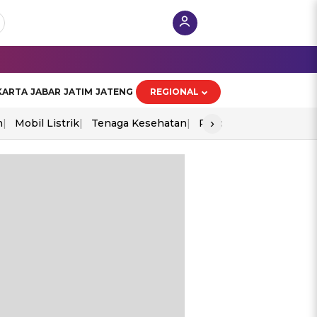
KARTA
JABAR
JATIM
JATENG
REGIONAL
›
n
Mobil Listrik
Tenaga Kesehatan
Piala Aff 2026
Ekono