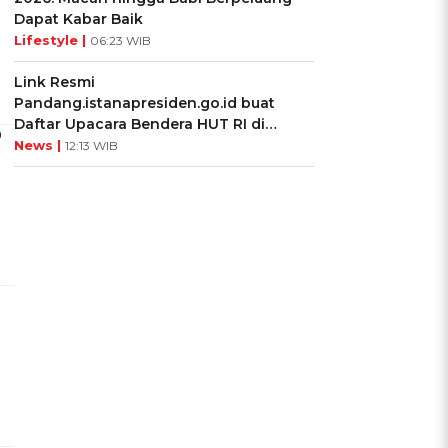
Dapat Kabar Baik
Lifestyle |
06:23 WIB
Link Resmi
Pandang.istanapresiden.go.id buat
Daftar Upacara Bendera HUT RI di
0
Istana Negara
News |
12:13 WIB