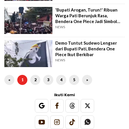
'Bupati Arogan, Turun!' Ribuan
Warga Pati Berunjuk Rasa,
Bendera One Piece Jadi Simbol
Perlawanan
NEWS
Demo Tuntut Sudewo Lengser
dari Bupati Pati, Bendera One
Piece Ikut Berkibar
NEWS
«
1
2
3
4
5
»
Ikuti Kami