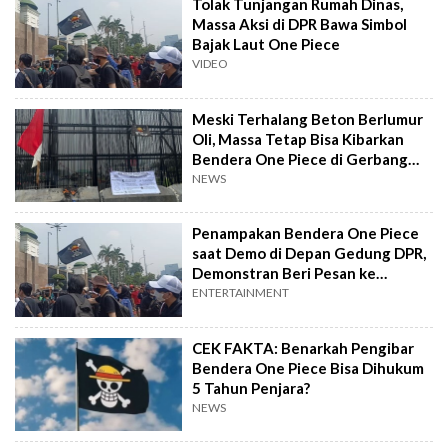
Tolak Tunjangan Rumah Dinas,
Massa Aksi di DPR Bawa Simbol
Bajak Laut One Piece
VIDEO
Meski Terhalang Beton Berlumur
Oli, Massa Tetap Bisa Kibarkan
Bendera One Piece di Gerbang
DPR
NEWS
Penampakan Bendera One Piece
saat Demo di Depan Gedung DPR,
Demonstran Beri Pesan ke
Anggota Dewan
ENTERTAINMENT
CEK FAKTA: Benarkah Pengibar
Bendera One Piece Bisa Dihukum
5 Tahun Penjara?
NEWS