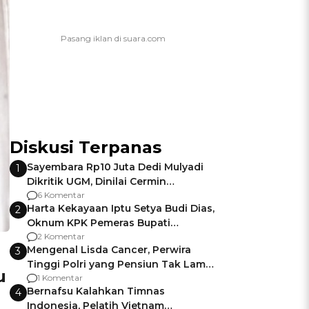
Diskusi Terpanas
Sayembara Rp10 Juta Dedi Mulyadi
1
Dikritik UGM, Dinilai Cermin
Gagalnya Negara Jamin Keamanan
6 Komentar
Harta Kekayaan Iptu Setya Budi Dias,
2
Oknum KPK Pemeras Bupati
Pemalang
2 Komentar
Mengenal Lisda Cancer, Perwira
3
Tinggi Polri yang Pensiun Tak Lama
u
Usai Jadi Brigjen
1 Komentar
Bernafsu Kalahkan Timnas
4
Indonesia, Pelatih Vietnam