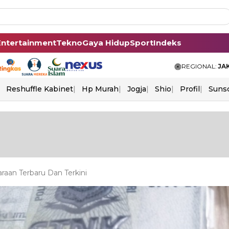
Entertainment
Tekno
Gaya Hidup
Sport
Indeks
REGIONAL:
JA
Reshuffle Kabinet
Hp Murah
Jogja
Shio
Profil
Suns
aan Terbaru Dan Terkini