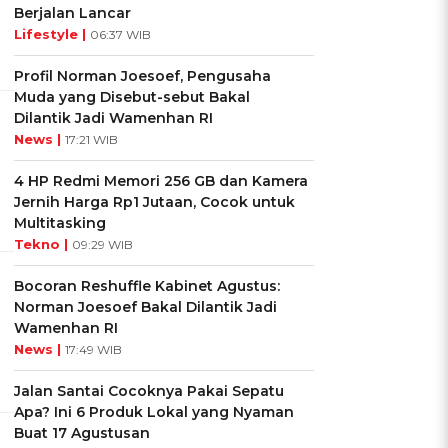
Berjalan Lancar
Lifestyle |
06:37 WIB
Profil Norman Joesoef, Pengusaha
Muda yang Disebut-sebut Bakal
Dilantik Jadi Wamenhan RI
News |
17:21 WIB
4 HP Redmi Memori 256 GB dan Kamera
Jernih Harga Rp1 Jutaan, Cocok untuk
Multitasking
Tekno |
09:29 WIB
Bocoran Reshuffle Kabinet Agustus:
Norman Joesoef Bakal Dilantik Jadi
Wamenhan RI
News |
17:49 WIB
Jalan Santai Cocoknya Pakai Sepatu
Apa? Ini 6 Produk Lokal yang Nyaman
Buat 17 Agustusan