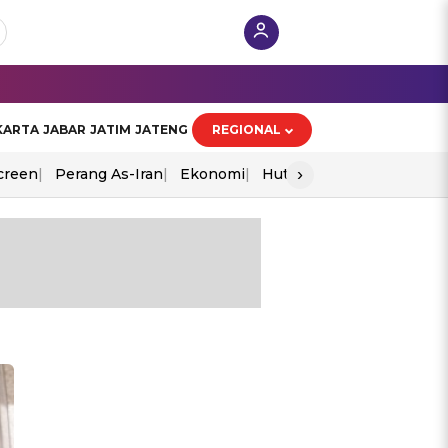
KARTA
JABAR
JATIM
JATENG
REGIONAL
›
creen
Perang As-Iran
Ekonomi
Hut Ri