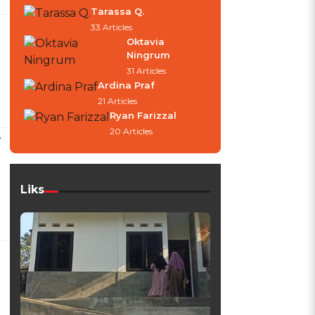
Tarassa Q.
33 Articles
Oktavia
Ningrum
31 Articles
Ardina Praf
21 Articles
Ryan Farizzal
20 Articles
,
Liks