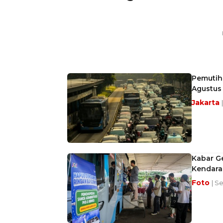
Pemutih
Agustus
Jakarta
Kabar G
Kendara
Foto
| S