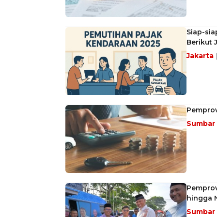
Siap-sia
Berikut
Jakarta
Pemprov 
Sumbar
Pemprov
hingga 
Sumbar