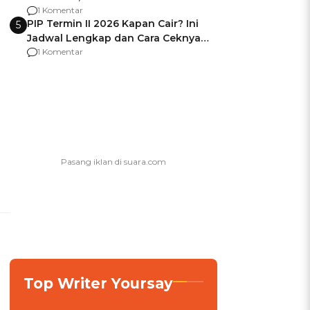
Berencana Pakai Jimat di Pakansari
1 Komentar
PIP Termin II 2026 Kapan Cair? Ini
5
Jadwal Lengkap dan Cara Ceknya
agar Dana Tidak Hangus!
1 Komentar
Top Writer Yoursay