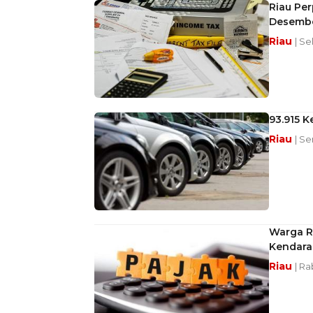
Riau Pe
Desembe
Riau
| Se
93.915 K
Riau
| Se
Warga R
Kendara
Riau
| Ra