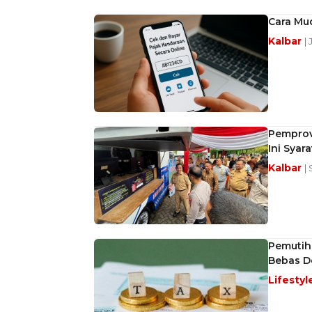
Cara Mu
Kalbar
|
Pemprov 
Ini Syar
Kalbar
|
Pemutih
Bebas D
Lifestyl