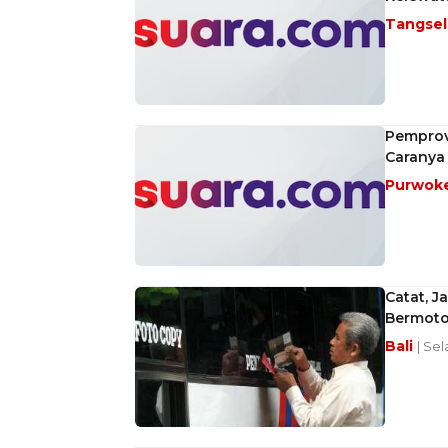
Tangse
Pemprov
Caranya
Purwok
Catat, J
Bermotor
Bali
| Sel