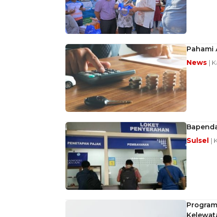
Pahami 
News
| 
Bapenda
Sulsel
| 
Program
Kelewat