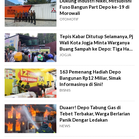
Dukung Industri Nikel, Mitsubishi
Fuso Bangun Part Depo ke-19 di
Morowali
OTOMOTIF
Tepis Kabar Ditutup Selamanya, Pj
Wali Kota Jogja Minta Warganya
Buang Sampah ke Depo: Tiga Hari
Buka Satu Hari Tutup
JOGJA
163 Pemenang Hadiah Depo
Bangunan Rp12 Miliar, Simak
Informasinya di Sini!
BISNIS
Duaarr! Depo Tabung Gas di
Tebet Terbakar, Warga Berlarian
Panik Dengar Ledakan
NEWS