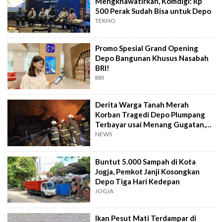
Mengkhawatirkan, Komdigi: Rp
500 Perak Sudah Bisa untuk Depo
TEKNO
Promo Spesial Grand Opening
Depo Bangunan Khusus Nasabah
BRI!
BRI
Derita Warga Tanah Merah
Korban Tragedi Depo Plumpang
Terbayar usai Menang Gugatan,
Pertamina Wajib Ganti Rugi
NEWS
Segini!
Buntut 5.000 Sampah di Kota
Jogja, Pemkot Janji Kosongkan
Depo Tiga Hari Kedepan
JOGJA
Ikan Pesut Mati Terdampar di