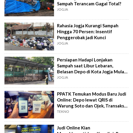
Sampah Terancam Gagal Total?
JOGJA
Rahasia Jogja Kurangi Sampah
Hingga 70 Persen: Insentif
Penggerobak jadi Kunci
JOGJA
Persiapan Hadapi Lonjakan
Sampah saat Libur Lebaran,
Belasan Depo di Kota Jogja Mulai
Dikosongkan
JOGJA
PPATK Temukan Modus Baru Judi
Online: Depo lewat QRIS di
Warung Soto dan Ojek, Transaksi
Miliaran
TEKNO
Judi Online Kian