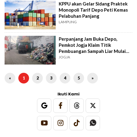
KPPU akan Gelar Sidang Praktek
Monopoli Tarif Depo Peti Kemas
Pelabuhan Panjang
LAMPUNG
Perpanjang Jam Buka Depo,
Pemkot Jogja Klaim Titik
Pembuangan Sampah Liar Mulai
Menurun
JOGJA
«
1
2
3
4
5
»
Ikuti Kami