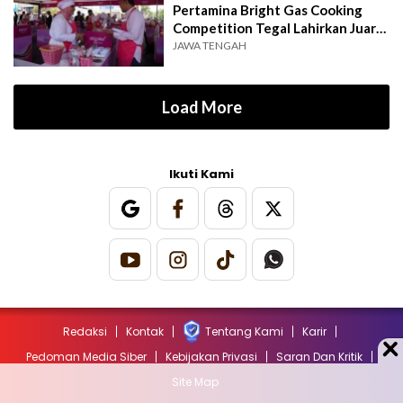
Pertamina Bright Gas Cooking
Competition Tegal Lahirkan Juara
Baru
JAWA TENGAH
Load More
Ikuti Kami
Redaksi
Kontak
Tentang Kami
Karir
Pedoman Media Siber
Kebijakan Privasi
Saran Dan Kritik
Site Map