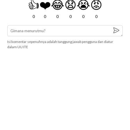
👍
❤️
😂
😧
😭
😡
0
0
0
0
0
0
Isi komentar sepenuhnya adalah tanggung jawab pengguna dan diatur
dalam UU ITE