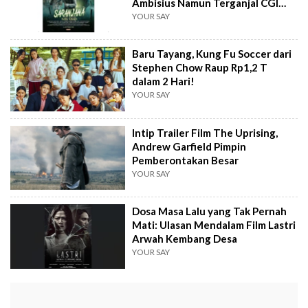
Ambisius Namun Terganjal CGI
Kasar?
YOUR SAY
Baru Tayang, Kung Fu Soccer dari
Stephen Chow Raup Rp1,2 T
dalam 2 Hari!
YOUR SAY
Intip Trailer Film The Uprising,
Andrew Garfield Pimpin
Pemberontakan Besar
YOUR SAY
Dosa Masa Lalu yang Tak Pernah
Mati: Ulasan Mendalam Film Lastri
Arwah Kembang Desa
YOUR SAY