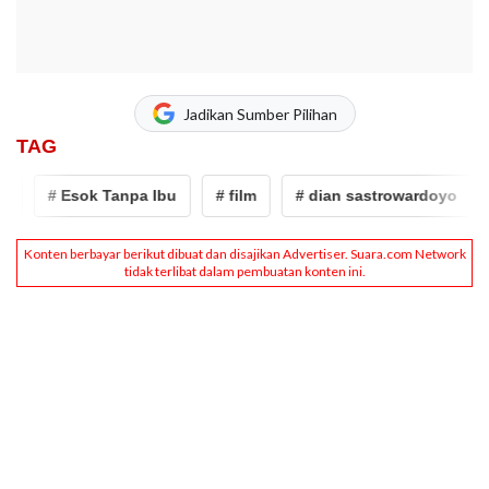
Jadikan Sumber Pilihan
TAG
# Esok Tanpa Ibu
# film
# dian sastrowardoyo
#