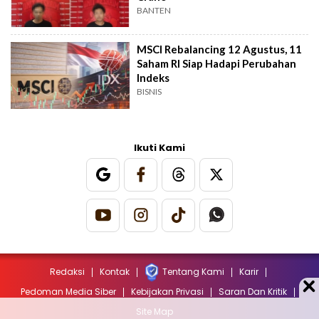
BANTEN
MSCI Rebalancing 12 Agustus, 11
Saham RI Siap Hadapi Perubahan
Indeks
BISNIS
Ikuti Kami
Redaksi
Kontak
Tentang Kami
Karir
Pedoman Media Siber
Kebijakan Privasi
Saran Dan Kritik
Site Map