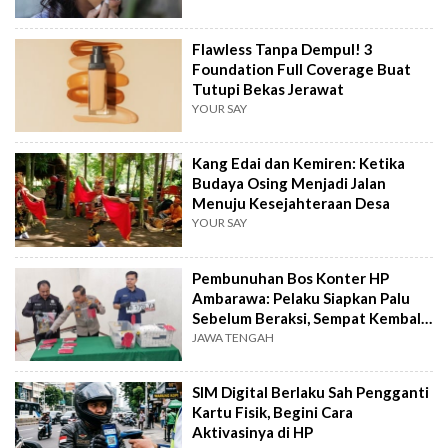
Flawless Tanpa Dempul! 3
Foundation Full Coverage Buat
Tutupi Bekas Jerawat
YOUR SAY
Kang Edai dan Kemiren: Ketika
Budaya Osing Menjadi Jalan
Menuju Kesejahteraan Desa
YOUR SAY
Pembunuhan Bos Konter HP
Ambarawa: Pelaku Siapkan Palu
Sebelum Beraksi, Sempat Kembali
Datangi TKP
JAWA TENGAH
SIM Digital Berlaku Sah Pengganti
Kartu Fisik, Begini Cara
Aktivasinya di HP