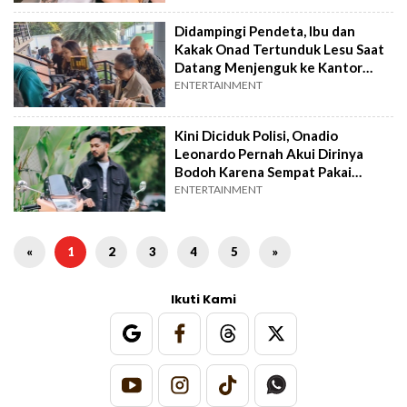
Didampingi Pendeta, Ibu dan
Kakak Onad Tertunduk Lesu Saat
Datang Menjenguk ke Kantor
Polisi
ENTERTAINMENT
Kini Diciduk Polisi, Onadio
Leonardo Pernah Akui Dirinya
Bodoh Karena Sempat Pakai
Narkoba
ENTERTAINMENT
«
1
2
3
4
5
»
Ikuti Kami