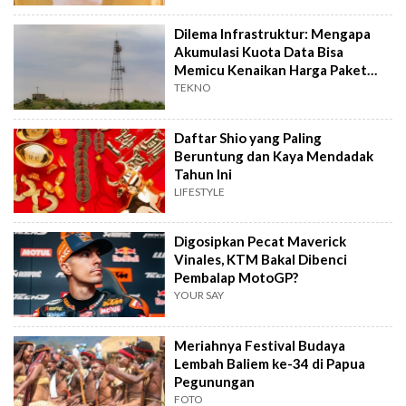
Dilema Infrastruktur: Mengapa
Akumulasi Kuota Data Bisa
Memicu Kenaikan Harga Paket
Internet?
TEKNO
Daftar Shio yang Paling
Beruntung dan Kaya Mendadak
Tahun Ini
LIFESTYLE
Digosipkan Pecat Maverick
Vinales, KTM Bakal Dibenci
Pembalap MotoGP?
YOUR SAY
Meriahnya Festival Budaya
Lembah Baliem ke-34 di Papua
Pegunungan
FOTO