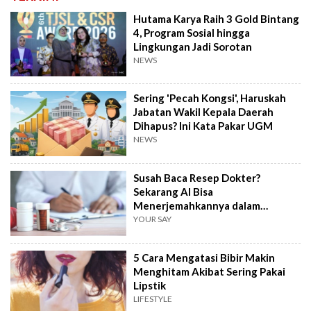
Hutama Karya Raih 3 Gold Bintang
4, Program Sosial hingga
Lingkungan Jadi Sorotan
NEWS
Sering 'Pecah Kongsi', Haruskah
Jabatan Wakil Kepala Daerah
Dihapus? Ini Kata Pakar UGM
NEWS
Susah Baca Resep Dokter?
Sekarang AI Bisa
Menerjemahkannya dalam
Hitungkan Detik!
YOUR SAY
5 Cara Mengatasi Bibir Makin
Menghitam Akibat Sering Pakai
Lipstik
LIFESTYLE