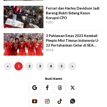
Ferrari dan Harley Davidson Jadi
Barang Bukti Sidang Kasus
Korupsi CPO
FOTO
3 Pahlawan Emas 2023 Kembali
Pimpin Misi Timnas Indonesia U-
22 Pertahankan Gelar di SEA
Games 2025
BOLA
«
1
2
3
4
5
»
Ikuti Kami