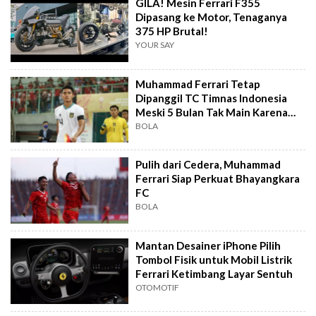
GILA! Mesin Ferrari F355
Dipasang ke Motor, Tenaganya
375 HP Brutal!
YOUR SAY
Muhammad Ferrari Tetap
Dipanggil TC Timnas Indonesia
Meski 5 Bulan Tak Main Karena
Cedera
BOLA
Pulih dari Cedera, Muhammad
Ferrari Siap Perkuat Bhayangkara
FC
BOLA
Mantan Desainer iPhone Pilih
Tombol Fisik untuk Mobil Listrik
Ferrari Ketimbang Layar Sentuh
OTOMOTIF