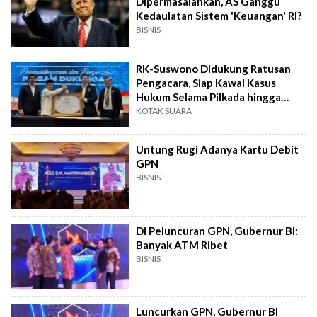
Dipermasalahkan, AS Ganggu
Kedaulatan Sistem 'Keuangan' RI?
BISNIS
RK-Suswono Didukung Ratusan
Pengacara, Siap Kawal Kasus
Hukum Selama Pilkada hingga
Gugatan di MK
KOTAK SUARA
Untung Rugi Adanya Kartu Debit
GPN
BISNIS
Di Peluncuran GPN, Gubernur BI:
Banyak ATM Ribet
BISNIS
Luncurkan GPN, Gubernur BI