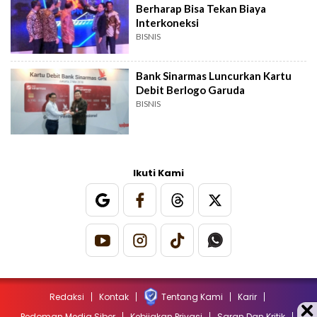
Berharap Bisa Tekan Biaya
Interkoneksi
BISNIS
Bank Sinarmas Luncurkan Kartu
Debit Berlogo Garuda
BISNIS
Ikuti Kami
Redaksi
Kontak
Tentang Kami
Karir
Pedoman Media Siber
Kebijakan Privasi
Saran Dan Kritik