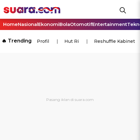
Home
Nasional
Ekonomi
Bola
Otomotif
Entertainment
Tekn
🔥 Trending
Profil
Hut Ri
Reshuffle Kabinet