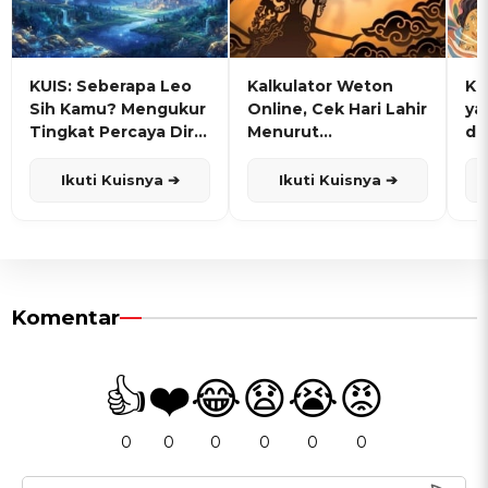
KUIS: Seberapa Leo
Kalkulator Weton
KU
Sih Kamu? Mengukur
Online, Cek Hari Lahir
ya
Tingkat Percaya Diri
Menurut
de
dan Karisma
Penanggalan Jawa
Ikuti Kuisnya ➔
Ikuti Kuisnya ➔
Komentar
👍
❤️
😂
😧
😭
😡
0
0
0
0
0
0