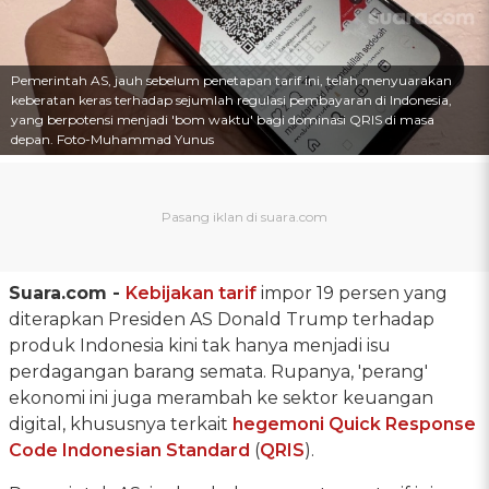
Pemerintah AS, jauh sebelum penetapan tarif ini, telah menyuarakan
keberatan keras terhadap sejumlah regulasi pembayaran di Indonesia,
yang berpotensi menjadi 'bom waktu' bagi dominasi QRIS di masa
depan. Foto-Muhammad Yunus
Suara.com -
Kebijakan tarif
impor 19 persen yang
diterapkan Presiden AS Donald Trump terhadap
produk Indonesia kini tak hanya menjadi isu
perdagangan barang semata. Rupanya, 'perang'
ekonomi ini juga merambah ke sektor keuangan
digital, khususnya terkait
hegemoni
Quick Response
Code Indonesian Standard
(
QRIS
).