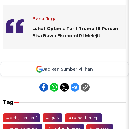
Baca Juga
Luhut Optimis Tarif Trump 19 Persen
Bisa Bawa Ekonomi RI Melejit
Jadikan Sumber Pilihan
Tag
# Kebijakan tarif
# QRIS
# Donald Trump
# amerika serikat
# bank indonesia
# transaksi