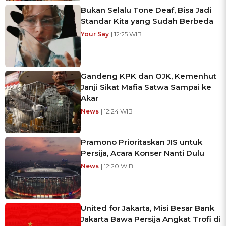
Bukan Selalu Tone Deaf, Bisa Jadi
Standar Kita yang Sudah Berbeda
Your Say
| 12:25 WIB
Gandeng KPK dan OJK, Kemenhut
Janji Sikat Mafia Satwa Sampai ke
Akar
News
| 12:24 WIB
Pramono Prioritaskan JIS untuk
Persija, Acara Konser Nanti Dulu
News
| 12:20 WIB
United for Jakarta, Misi Besar Bank
Jakarta Bawa Persija Angkat Trofi di