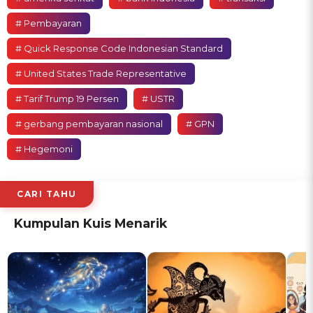
# Pembayaran
# Quick Response Code Indonesian Standard
# United States Trade Representative
# Tarif Trump 19 Persen
# USTR
# gerbang pembayaran nasional
# GPN
# Hegemoni
CARI TAHU
Kumpulan Kuis Menarik