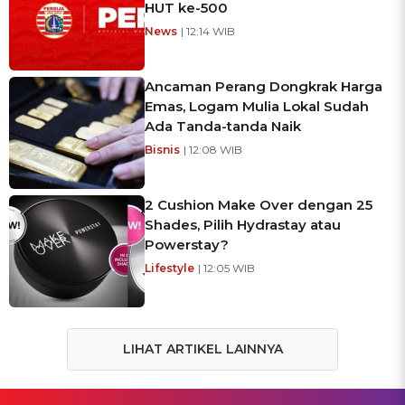
HUT ke-500
News
| 12:14 WIB
Ancaman Perang Dongkrak Harga
Emas, Logam Mulia Lokal Sudah
Ada Tanda-tanda Naik
Bisnis
| 12:08 WIB
2 Cushion Make Over dengan 25
Shades, Pilih Hydrastay atau
Powerstay?
Lifestyle
| 12:05 WIB
LIHAT ARTIKEL LAINNYA