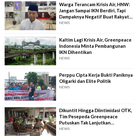
Warga Terancam Krisis Air, HNW:
Jangan Sampai IKN Berdiri, Tapi
Dampaknya Negatif Buat Rakyat
Setempat
NEWS
Kaltim Lagi Krisis Air, Greenpeace
Indonesia Minta Pembangunan
IKN Dihentikan
NEWS
Perppu Cipta Kerja Bukti Paniknya
Oligarki dan Elite Politik
NEWS
Dikuntit Hingga Diintimidasi OTK,
Tim Pesepeda Greenpeace
Putuskan Tak Lanjutkan
Perjalanan ke Bali
NEWS