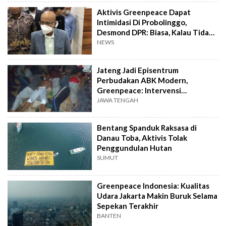
Aktivis Greenpeace Dapat
Intimidasi Di Probolinggo,
Desmond DPR: Biasa, Kalau Tidak
Ditekan Bukan Greenpeace
NEWS
Namanya
Jateng Jadi Episentrum
Perbudakan ABK Modern,
Greenpeace: Intervensi
Perusahaan Perekrut Harus Tegas
JAWA TENGAH
Bentang Spanduk Raksasa di
Danau Toba, Aktivis Tolak
Penggundulan Hutan
SUMUT
Greenpeace Indonesia: Kualitas
Udara Jakarta Makin Buruk Selama
Sepekan Terakhir
BANTEN