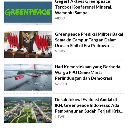
Geger! Aktivis Greenpeace
Terobos Konferensi Mineral,
Wamenlu Sampai...
VIDEO
Greenpeace Prediksi Militer Bakal
Semakin Campur Tangan Dalam
Urusan Sipil di Era Prabowo-
Gibran
NEWS
Hari Kemerdekaan yang Berbeda,
Warga PPU Demo Minta
Perlindungan dan Demokrasi
KALTIM
Desak Jokowi Evaluasi Amdal di
IKN, Greenpeace Indonesia: Ada
Pembangunan Sudah Terjadi Krisis
Air
NEWS