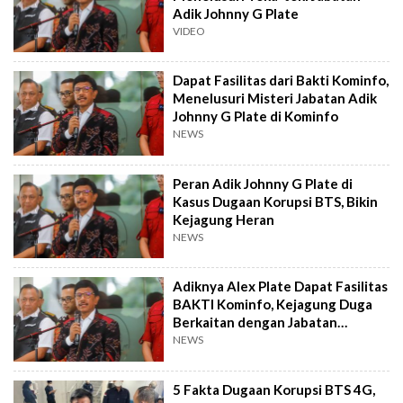
Adik Johnny G Plate
VIDEO
Dapat Fasilitas dari Bakti Kominfo,
Menelusuri Misteri Jabatan Adik
Johnny G Plate di Kominfo
NEWS
Peran Adik Johnny G Plate di
Kasus Dugaan Korupsi BTS, Bikin
Kejagung Heran
NEWS
Adiknya Alex Plate Dapat Fasilitas
BAKTI Kominfo, Kejagung Duga
Berkaitan dengan Jabatan
Menkominfo Jhonny Plate
NEWS
5 Fakta Dugaan Korupsi BTS 4G,