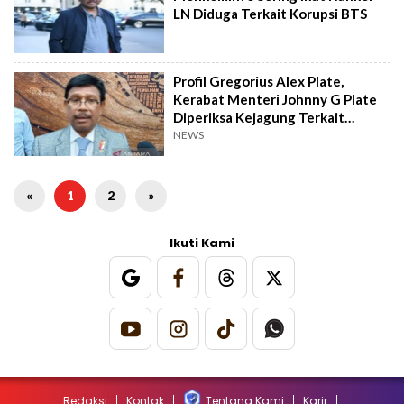
LN Diduga Terkait Korupsi BTS
Profil Gregorius Alex Plate,
Kerabat Menteri Johnny G Plate
Diperiksa Kejagung Terkait
Dugaan Korupsi BTS
NEWS
«
1
2
»
Ikuti Kami
Redaksi
Kontak
Tentang Kami
Karir