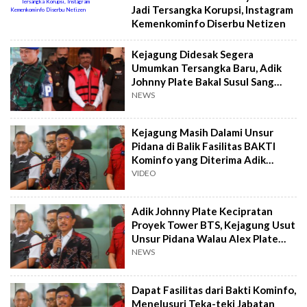
Jadi Tersangka Korupsi, Instagram
Kemenkominfo Diserbu Netizen
Kejagung Didesak Segera
Umumkan Tersangka Baru, Adik
Johnny Plate Bakal Susul Sang
Kakak?
NEWS
Kejagung Masih Dalami Unsur
Pidana di Balik Fasilitas BAKTI
Kominfo yang Diterima Adik
Jhonny G Plate
VIDEO
Adik Johnny Plate Kecipratan
Proyek Tower BTS, Kejagung Usut
Unsur Pidana Walau Alex Plate
Pulangkan Uang Ratusan Juta
NEWS
Dapat Fasilitas dari Bakti Kominfo,
Menelusuri Teka-teki Jabatan