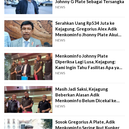
Johnny G Plate Sebagai Tersangka
NEWS
Serahkan Uang Rp534 Juta ke
Kejagung, Gregorius Alex Adik
Menkominfo Jhonny Plate Akui
Nikmati Fasilitas Proyek BTS
NEWS
Menkominfo Johnny Plate
Diperiksa Lagi Lusa, Kejagung:
Kami Ingin Tahu Fasilitas Apa yang
Dinikmati Adiknya
NEWS
Masih Jadi Saksi, Kejagung
Beberkan Alasan Adik
Menkominfo Belum Dicekal ke
Luar Negeri
NEWS
Sosok Gregorius A Plate, Adik
Menkominfo Sering Ikut Kunker