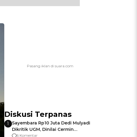
Diskusi Terpanas
Sayembara Rp10 Juta Dedi Mulyadi
1
Dikritik UGM, Dinilai Cermin
Gagalnya Negara Jamin Keamanan
6 Komentar