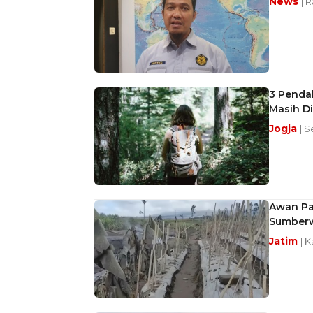
News
| 
3 Pendak
Masih Di
Jogja
| S
Awan Pa
Sumberw
Jatim
| 