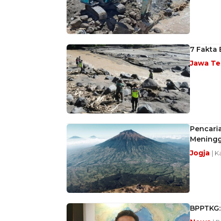
7 Fakta
Jawa T
Pencaria
Meningg
Jogja
| 
BPPTKG: