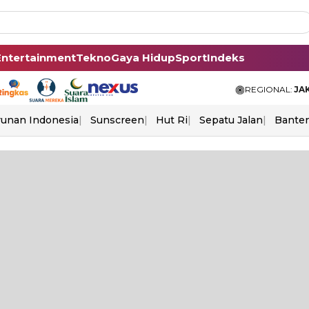
Entertainment
Tekno
Gaya Hidup
Sport
Indeks
REGIONAL:
JA
unan Indonesia
Sunscreen
Hut Ri
Sepatu Jalan
Bante