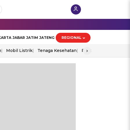
KARTA
JABAR
JATIM
JATENG
REGIONAL
›
n
Mobil Listrik
Tenaga Kesehatan
Piala Aff 2026
Ekono