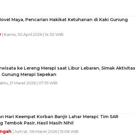
Novel Maya, Pencarian Hakikat Ketuhanan di Kaki Gunung
y
| Kamis, 02 April 2026 | 14:30 WIB
rwisata ke Lereng Merapi saat Libur Lebaran, Simak Aktivita
k Gunung Merapi Sepekan
abtu, 21 Maret 2026 | 07:55 WIB
n Hari Keempat Korban Banjir Lahar Merapi: Tim SAR
 Tembok Pasir, Hasil Masih Nihil
engah
| Jum'at, 06 Maret 2026 | 15:08 WIB