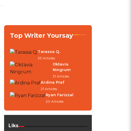
Top Writer Yoursay
Tarassa Q.
33 Articles
Oktavia
Ningrum
31 Articles
Ardina Praf
21 Articles
Ryan Farizzal
20 Articles
Liks