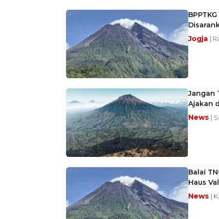
BPPTKG 
Disaran
Jogja
| R
Jangan 
Ajakan 
News
| 
Balai TN
Haus Va
News
| 