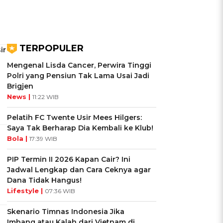
TERPOPULER
ir
Mengenal Lisda Cancer, Perwira Tinggi
Polri yang Pensiun Tak Lama Usai Jadi
Brigjen
News |
11:22 WIB
Pelatih FC Twente Usir Mees Hilgers:
Saya Tak Berharap Dia Kembali ke Klub!
Bola |
17:39 WIB
PIP Termin II 2026 Kapan Cair? Ini
Jadwal Lengkap dan Cara Ceknya agar
Dana Tidak Hangus!
Lifestyle |
07:36 WIB
Skenario Timnas Indonesia Jika
Imbang atau Kalah dari Vietnam di