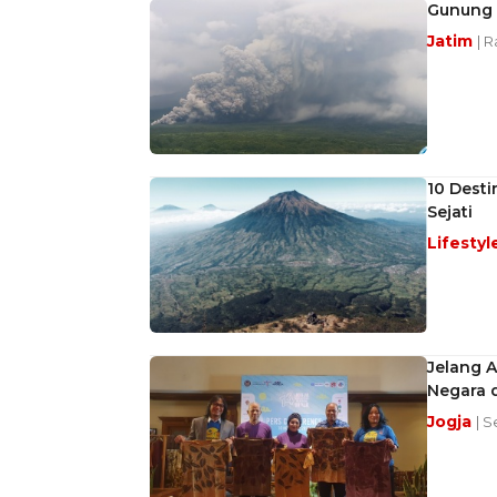
Gunung 
Jatim
| 
10 Desti
Sejati
Lifestyl
Jelang A
Negara d
Jogja
| S