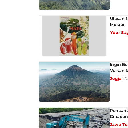
Ulasan 
Merapi
Your Sa
Ingin Be
Vulkani
Jogja
| S
Pencaria
Dihadang
Jawa T