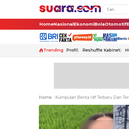
Home
Nasional
Ekonomi
Bola
Otomotif
Trending
Profil
Reshuffle Kabinet
H
Home
Kumpulan Berita Idf Terbaru Dan Ter