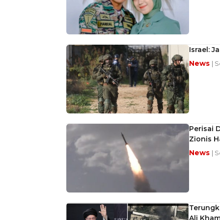
Israel: 
News
| 
Perisai 
Zionis 
News
| 
Terungka
Ali Kha