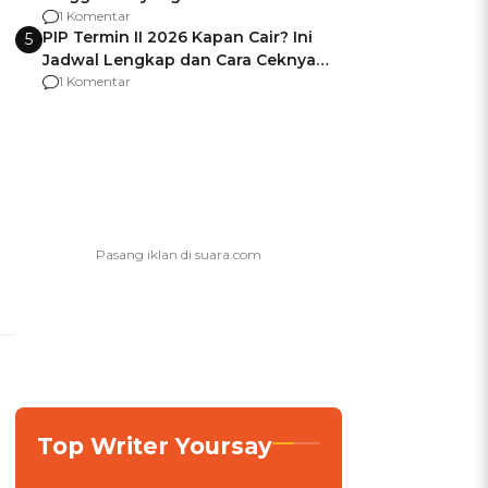
Usai Jadi Brigjen
1 Komentar
PIP Termin II 2026 Kapan Cair? Ini
5
Jadwal Lengkap dan Cara Ceknya
agar Dana Tidak Hangus!
1 Komentar
Top Writer Yoursay