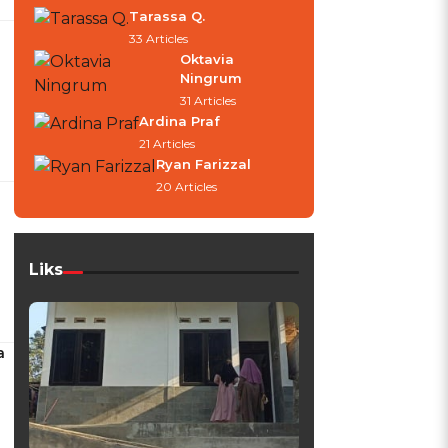
Tarassa Q.
33 Articles
Oktavia
Ningrum
31 Articles
Ardina Praf
21 Articles
Ryan Farizzal
20 Articles
Liks
a