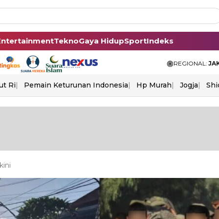
Entertainment
Tekno
Gaya Hidup
Sport
Indeks
REGIONAL:
JA
ut Ri
Pemain Keturunan Indonesia
Hp Murah
Jogja
Shi
kini