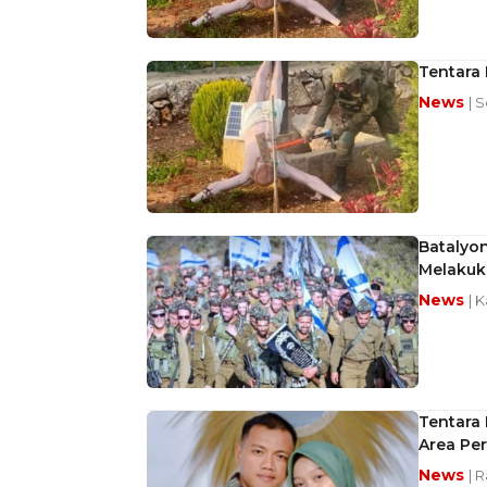
Tentara 
News
| 
Batalyon
Melakuk
News
| 
Tentara 
Area Pe
News
| R