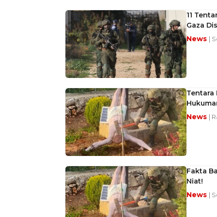
11 Tenta
Gaza Di
News
| 
Tentara 
Hukuma
News
| 
Fakta Ba
Niat!
News
| 