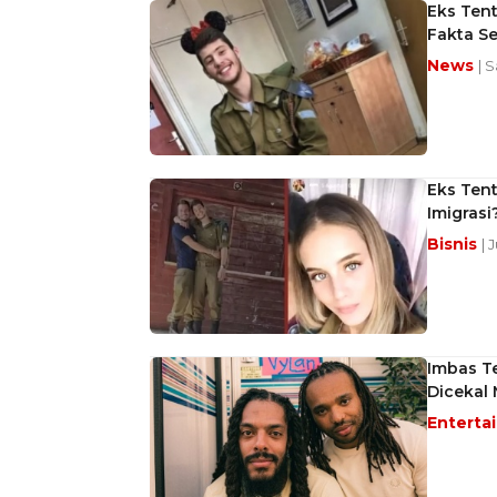
Eks Tent
Fakta S
News
| 
Eks Tent
Imigrasi
Bisnis
| 
Imbas Te
Dicekal
Enterta