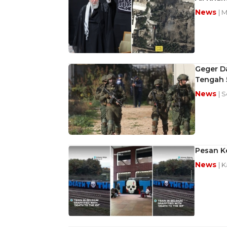
News
| 
Geger Da
Tengah 
News
| 
Pesan Ke
News
| 