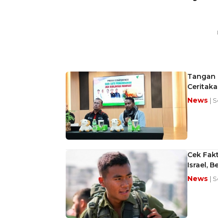
Tangan 
Ceritaka
News
| 
Cek Fakt
Israel, 
News
| 