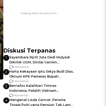
Diskusi Terpanas
Sayembara Rp10 Juta Dedi Mulyadi
1
Dikritik UGM, Dinilai Cermin
Gagalnya Negara Jamin Keamanan
6 Komentar
Harta Kekayaan Iptu Setya Budi Dias,
2
Oknum KPK Pemeras Bupati
Pemalang
2 Komentar
Bernafsu Kalahkan Timnas
3
Indonesia, Pelatih Vietnam
Berencana Pakai Jimat di Pakansari
1 Komentar
Mengenal Lisda Cancer, Perwira
4
Tinggi Polri yang Pensiun Tak Lama