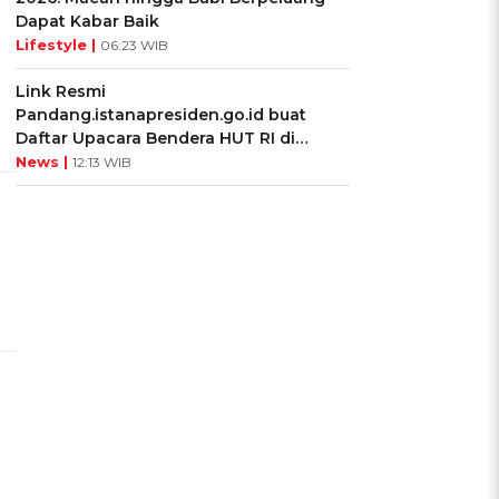
Dapat Kabar Baik
Lifestyle |
06:23 WIB
Link Resmi
Pandang.istanapresiden.go.id buat
Daftar Upacara Bendera HUT RI di
Istana Negara
News |
12:13 WIB