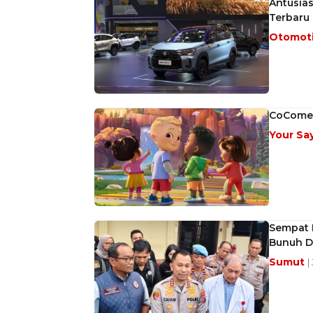
Antusias
Terbaru
Otomot
CoComelo
Your Sa
Sempat 
Bunuh Di
Sumut
|