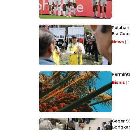
Puluhan 
Era Gub
News
| 
Permint
Bisnis
| 
Geger 99
Bongkar