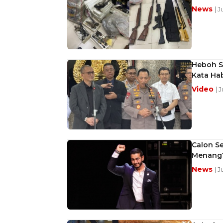
News
| 
Heboh Su
Kata Ha
Video
| 
Calon S
Menang
News
| 