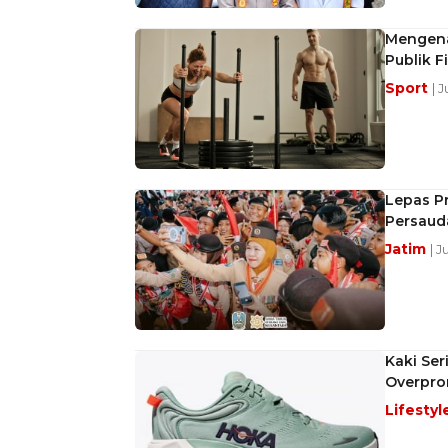
Mengena
Publik F
Sport
| 
Lepas Pr
Persaud
Jatim
| J
Kaki Ser
Overpro
Lifestyl