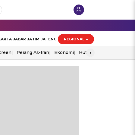
KARTA
JABAR
JATIM
JATENG
REGIONAL
›
creen
Perang As-Iran
Ekonomi
Hut Ri