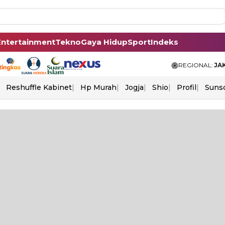
Entertainment
Tekno
Gaya Hidup
Sport
Indeks
REGIONAL:
JA
Reshuffle Kabinet
Hp Murah
Jogja
Shio
Profil
Suns