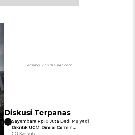
Diskusi Terpanas
Sayembara Rp10 Juta Dedi Mulyadi
1
Dikritik UGM, Dinilai Cermin
Gagalnya Negara Jamin Keamanan
6 Komentar