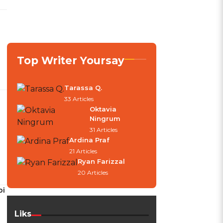
Top Writer Yoursay
Tarassa Q.
33 Articles
Oktavia
Ningrum
31 Articles
Ardina Praf
21 Articles
Ryan Farizzal
20 Articles
pi
Liks