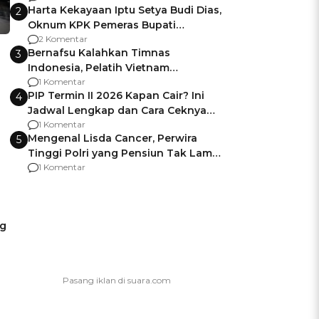
Harta Kekayaan Iptu Setya Budi Dias,
2
Oknum KPK Pemeras Bupati
Pemalang
2 Komentar
Bernafsu Kalahkan Timnas
3
Indonesia, Pelatih Vietnam
Berencana Pakai Jimat di Pakansari
1 Komentar
PIP Termin II 2026 Kapan Cair? Ini
4
Jadwal Lengkap dan Cara Ceknya
agar Dana Tidak Hangus!
1 Komentar
Mengenal Lisda Cancer, Perwira
5
Tinggi Polri yang Pensiun Tak Lama
Usai Jadi Brigjen
1 Komentar
ng