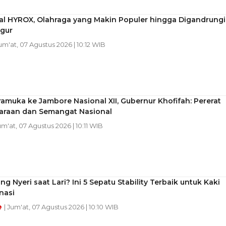
l HYROX, Olahraga yang Makin Populer hingga Digandrungi
igur
Jum'at, 07 Agustus 2026 | 10:12 WIB
amuka ke Jambore Nasional XII, Gubernur Khofifah: Pererat
araan dan Semangat Nasional
um'at, 07 Agustus 2026 | 10:11 WIB
ing Nyeri saat Lari? Ini 5 Sepatu Stability Terbaik untuk Kaki
nasi
e
| Jum'at, 07 Agustus 2026 | 10:10 WIB