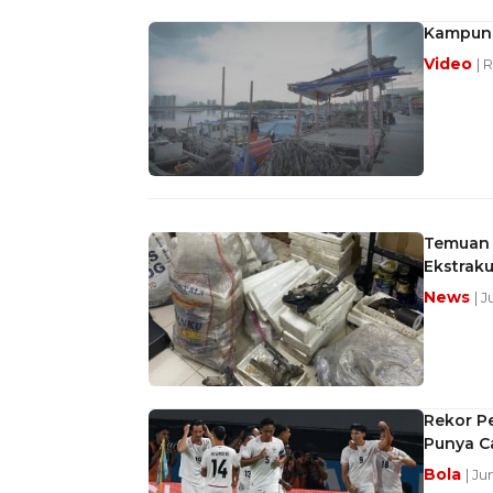
Kampung 
Video
| 
Temuan S
Ekstraku
News
| 
Rekor Pe
Punya Ca
Bola
| Ju