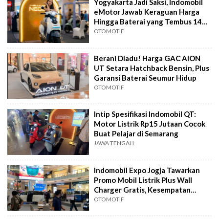
Yogyakarta Jadi Saksi, Indomobil
eMotor Jawab Keraguan Harga
Hingga Baterai yang Tembus 140
Km
OTOMOTIF
Berani Diadu! Harga GAC AION
UT Setara Hatchback Bensin, Plus
Garansi Baterai Seumur Hidup
OTOMOTIF
Intip Spesifikasi Indomobil QT:
Motor Listrik Rp15 Jutaan Cocok
Buat Pelajar di Semarang
JAWA TENGAH
Indomobil Expo Jogja Tawarkan
Promo Mobil Listrik Plus Wall
Charger Gratis, Kesempatan
Terbatas
OTOMOTIF