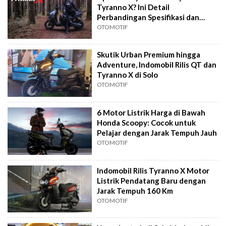
Tyranno X? Ini Detail
Perbandingan Spesifikasi dan
Harganya
OTOMOTIF
Skutik Urban Premium hingga
Adventure, Indomobil Rilis QT dan
Tyranno X di Solo
OTOMOTIF
6 Motor Listrik Harga di Bawah
Honda Scoopy: Cocok untuk
Pelajar dengan Jarak Tempuh Jauh
OTOMOTIF
Indomobil Rilis Tyranno X Motor
Listrik Pendatang Baru dengan
Jarak Tempuh 160 Km
OTOMOTIF