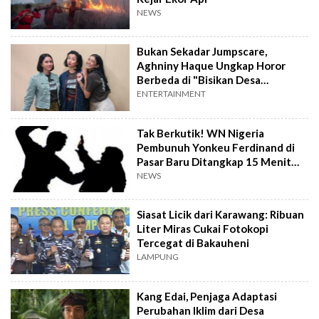
NEWS
Bukan Sekadar Jumpscare,
Aghniny Haque Ungkap Horor
Berbeda di "Bisikan Desa
Gringsing"
ENTERTAINMENT
Tak Berkutik! WN Nigeria
Pembunuh Yonkeu Ferdinand di
Pasar Baru Ditangkap 15 Menit
Setelah Kejadian
NEWS
Siasat Licik dari Karawang: Ribuan
Liter Miras Cukai Fotokopi
Tercegat di Bakauheni
LAMPUNG
Kang Edai, Penjaga Adaptasi
Perubahan Iklim dari Desa