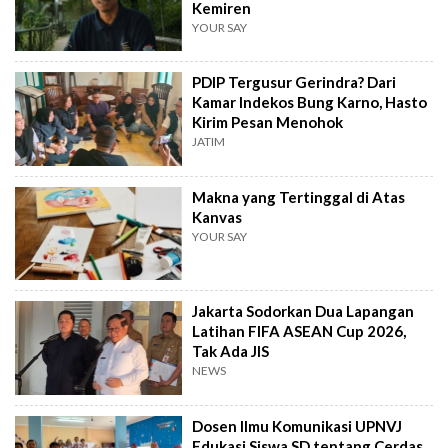
Kemiren
YOUR SAY
PDIP Tergusur Gerindra? Dari
Kamar Indekos Bung Karno, Hasto
Kirim Pesan Menohok
JATIM
Makna yang Tertinggal di Atas
Kanvas
YOUR SAY
Jakarta Sodorkan Dua Lapangan
Latihan FIFA ASEAN Cup 2026,
Tak Ada JIS
NEWS
Dosen Ilmu Komunikasi UPNVJ
Edukasi Siswa SD tentang Cerdas