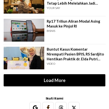
Tetap Lebih Melelahkan Jadi
Pasien
YOUR SAY
Rp17 Triliun Aliran Modal Asing
Masuk ke Pinjol RI
BISNIS
Buntut Kasus Komentar
Nirempati Pasien BPJS, RS Sardjito
Hentikan Praktik dr. Elda Putri
Rahard
VIDEO
Load More
Ikuti Kami