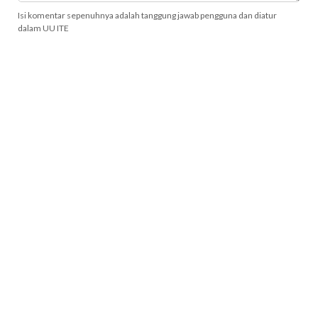
Isi komentar sepenuhnya adalah tanggung jawab pengguna dan diatur
dalam UU ITE