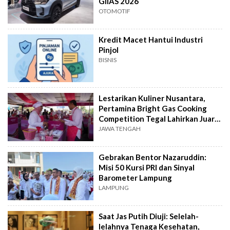
GIIAS 2026
OTOMOTIF
Kredit Macet Hantui Industri
Pinjol
BISNIS
Lestarikan Kuliner Nusantara,
Pertamina Bright Gas Cooking
Competition Tegal Lahirkan Juara
Baru
JAWA TENGAH
Gebrakan Bentor Nazaruddin:
Misi 50 Kursi PRI dan Sinyal
Barometer Lampung
LAMPUNG
Saat Jas Putih Diuji: Selelah-
lelahnya Tenaga Kesehatan,