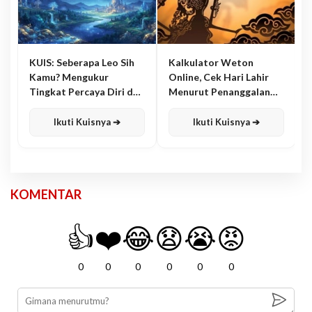
KUIS: Seberapa Leo Sih
Kalkulator Weton
Kamu? Mengukur
Online, Cek Hari Lahir
Tingkat Percaya Diri dan
Menurut Penanggalan
Karisma
Jawa
Ikuti Kuisnya ➔
Ikuti Kuisnya ➔
KOMENTAR
👍
❤️
😂
😧
😭
😡
0
0
0
0
0
0