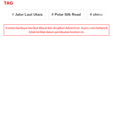
TAG
# Jalur Laut Utara
# Polar Silk Road
# china
# rusi