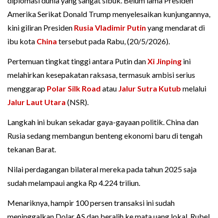
diplomasi dunia yang sangat sibuk. Belum lama Presiden
Amerika Serikat Donald Trump menyelesaikan kunjungannya,
kini giliran Presiden
Rusia
Vladimir Putin
yang mendarat di
ibu kota
China
tersebut pada Rabu, (20/5/2026).
Pertemuan tingkat tinggi antara Putin dan
Xi Jinping
ini
melahirkan kesepakatan raksasa, termasuk ambisi serius
menggarap
Polar Silk Road
atau
Jalur Sutra Kutub
melalui
Jalur Laut Utara
(NSR).
Langkah ini bukan sekadar gaya-gayaan politik. China dan
Rusia sedang membangun benteng ekonomi baru di tengah
tekanan Barat.
Nilai perdagangan bilateral mereka pada tahun 2025 saja
sudah melampaui angka Rp 4.224 triliun.
Menariknya, hampir 100 persen transaksi ini sudah
meninggalkan Dolar AS dan beralih ke mata uang lokal, Rubel