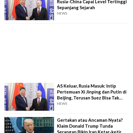
Rusia-China Capai Level Tertinggi
Sepanjang Sejarah
NEWS
AS Keluar, Rusia Masuk: Intip
Pertemuan Xi Jinping dan Putin di
Beijing, Terusan Suez Bisa Tak
Laku
NEWS
Gertakan atau Ancaman Nyata?
Klaim Donald Trump Tunda
Serangan Bikin Iran Ketar-ketir