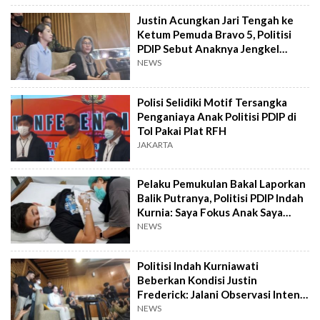
Justin Acungkan Jari Tengah ke
Ketum Pemuda Bravo 5, Politisi
PDIP Sebut Anaknya Jengkel
karena Mobil Barunya Dipepet
NEWS
Polisi Selidiki Motif Tersangka
Penganiaya Anak Politisi PDIP di
Tol Pakai Plat RFH
JAKARTA
Pelaku Pemukulan Bakal Laporkan
Balik Putranya, Politisi PDIP Indah
Kurnia: Saya Fokus Anak Saya
Sehat Dulu
NEWS
Politisi Indah Kurniawati
Beberkan Kondisi Justin
Frederick: Jalani Observasi Intens
di RS, Rahang Luka Hingga Muntah
NEWS