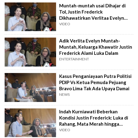
Muntah-muntah usai Dihajar di
Tol, Justin Frederick
Dikhawatirkan Verlitaa Evelyn
Alami Luka Dalam
VIDEO
Adik Verlita Evelyn Muntah-
Muntah, Keluarga Khawatir Justin
Frederick Alami Luka Dalam
ENTERTAINMENT
Kasus Penganiayaan Putra Politisi
PDIP Vs Ketua Pemuda Pejuang
Bravo Lima Tak Ada Upaya Damai
NEWS
Indah Kurniawati Beberkan
Kondisi Justin Frederick: Luka di
Rahang, Mata Merah hingga
Memar
VIDEO