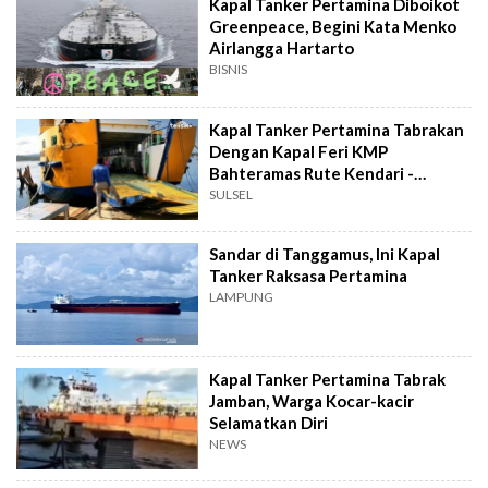
Kapal Tanker Pertamina Diboikot
Greenpeace, Begini Kata Menko
Airlangga Hartarto
BISNIS
Kapal Tanker Pertamina Tabrakan
Dengan Kapal Feri KMP
Bahteramas Rute Kendari -
Langara
SULSEL
Sandar di Tanggamus, Ini Kapal
Tanker Raksasa Pertamina
LAMPUNG
Kapal Tanker Pertamina Tabrak
Jamban, Warga Kocar-kacir
Selamatkan Diri
NEWS