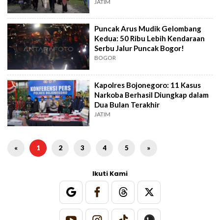
JATIM
Puncak Arus Mudik Gelombang
Kedua: 50 Ribu Lebih Kendaraan
Serbu Jalur Puncak Bogor!
BOGOR
Kapolres Bojonegoro: 11 Kasus
Narkoba Berhasil Diungkap dalam
Dua Bulan Terakhir
JATIM
«
1
2
3
4
5
»
Ikuti Kami