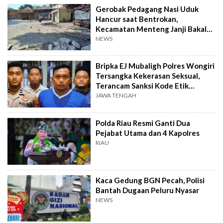
Gerobak Pedagang Nasi Uduk
Hancur saat Bentrokan,
Kecamatan Menteng Janji Bakal
Ganti
NEWS
Bripka EJ Mubaligh Polres Wongiri
Tersangka Kekerasan Seksual,
Terancam Sanksi Kode Etik
Pemecatan
JAWA TENGAH
Polda Riau Resmi Ganti Dua
Pejabat Utama dan 4 Kapolres
RIAU
Kaca Gedung BGN Pecah, Polisi
Bantah Dugaan Peluru Nyasar
NEWS