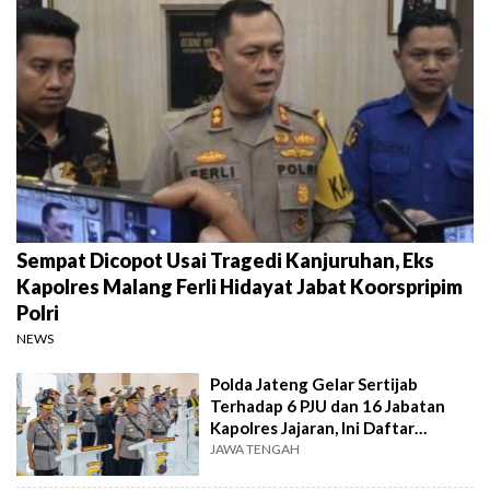
Sempat Dicopot Usai Tragedi Kanjuruhan, Eks
Kapolres Malang Ferli Hidayat Jabat Koorspripim
Polri
NEWS
Polda Jateng Gelar Sertijab
Terhadap 6 PJU dan 16 Jabatan
Kapolres Jajaran, Ini Daftar
Lengkapnya
JAWA TENGAH