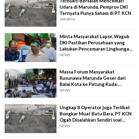
Terbukti Bersalah Mencemari
Udara di Marunda, Pemprov DKI
Ternyata Punya Saham di PT KCN
JAKARTA
Minta Masyarakat Lapor, Wagub
DKI Pastikan Perusahaan yang
Lakukan Pencemaran Lingkungan
Bakal Kena Sanksi
NEWS
Massa Forum Masyarakat
Rusunawa Marunda Geser dari
Balai Kota ke Patung Kuda:
Telinga Gubernur Sudah Tuli
NEWS
Ungkap 8 Operator juga Terlibat
Bongkar Muat Batu Bara, PT KCN
Ogah Disalahkan Sendiri soal
Pencemaran Udara di Marunda?
NEWS