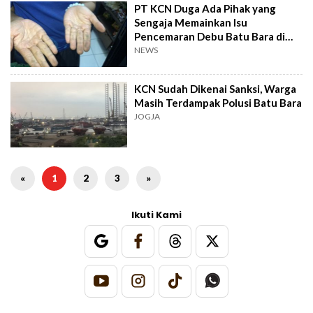
PT KCN Duga Ada Pihak yang
Sengaja Memainkan Isu
Pencemaran Debu Batu Bara di
Marunda
NEWS
KCN Sudah Dikenai Sanksi, Warga
Masih Terdampak Polusi Batu Bara
JOGJA
«
1
2
3
»
Ikuti Kami