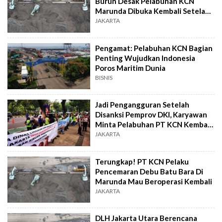
Buruh Desak Pelabuhan KCN
Marunda Dibuka Kembali Setelah
Tujuh Bulan Ditutup
JAKARTA
Pengamat: Pelabuhan KCN Bagian
Penting Wujudkan Indonesia
Poros Maritim Dunia
BISNIS
Jadi Pengangguran Setelah
Disanksi Pemprov DKI, Karyawan
Minta Pelabuhan PT KCN Kembali
Dibuka
JAKARTA
Terungkap! PT KCN Pelaku
Pencemaran Debu Batu Bara Di
Marunda Mau Beroperasi Kembali
JAKARTA
DLH Jakarta Utara Berencana