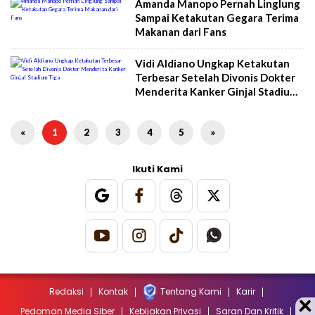
Amanda Manopo Pernah Linglung
Sampai Ketakutan Gegara Terima
Makanan dari Fans
Vidi Aldiano Ungkap Ketakutan
Terbesar Setelah Divonis Dokter
Menderita Kanker Ginjal Stadium
Tiga
«
1
2
3
4
5
»
Ikuti Kami
Redaksi
Kontak
Tentang Kami
Karir
Pedoman Media Siber
Kebijakan Privasi
Saran Dan Kritik