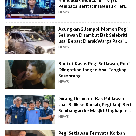
Mendadak Muncul di TV jadi
Pembaca Berita: Ini Bentuk Terima
Kasih Saya ke Media
NEWS
Acungkan 2 Jempol, Momen Pegi
Setiawan Disambut Bak Selebriti
usai Bebas: Diarak Warga Pakai
Rebana
NEWS
Buntut Kasus Pegi Setiawan, Polri
Diingatkan Jangan Asal Tangkap
Seseorang
NEWS
Girang Disambut Bak Pahlawan
saat Balik ke Rumah, Pegi Janji Beri
Sumbangan ke Masjid: Ungkapan
Syukur usai Bebas!
NEWS
Pegi Setiawan Ternyata Korban