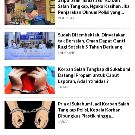
Saipul Jamil Ikhlas Jadi Korban
Salah Tangkap, Ngaku Kasihan Jika
Penjarakan Oknum Polisi yang
Menangkapnya
YOUR SAY
Sudah Ditembak lalu Dinyatakan
tak Bersalah, Oman Dapat Ganti
Rugi Setelah 5 Tahun Berjuang
LAMPUNG
Korban Salah Tangkap di Sukabumi
Datangi Propam untuk Cabut
Laporan, Ada Intimidasi?
JABAR
Pria di Sukabumi Jadi Korban Salah
Tangkap Polisi, Kepala Korban
Dibungkus Plastik hingga
Disundut Rokok
JABAR