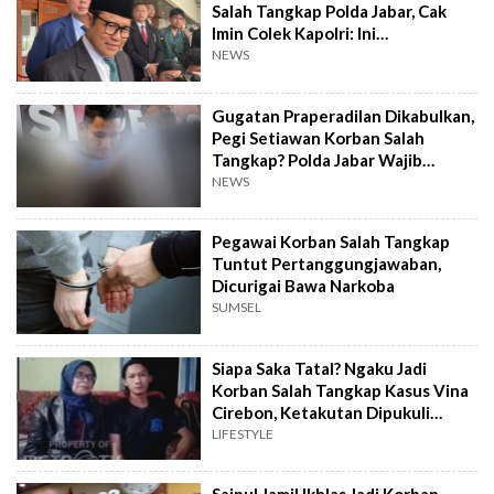
Salah Tangkap Polda Jabar, Cak
Imin Colek Kapolri: Ini
Menyedihkan!
NEWS
Gugatan Praperadilan Dikabulkan,
Pegi Setiawan Korban Salah
Tangkap? Polda Jabar Wajib
Lakukan Ini
NEWS
Pegawai Korban Salah Tangkap
Tuntut Pertanggungjawaban,
Dicurigai Bawa Narkoba
SUMSEL
Siapa Saka Tatal? Ngaku Jadi
Korban Salah Tangkap Kasus Vina
Cirebon, Ketakutan Dipukuli
Oknum
LIFESTYLE