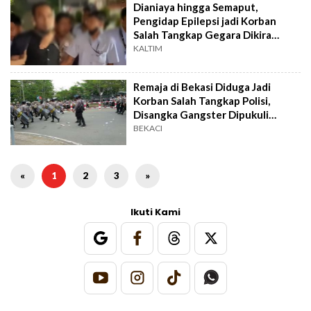
Dianiaya hingga Semaput,
Pengidap Epilepsi jadi Korban
Salah Tangkap Gegara Dikira
Maling Motor
KALTIM
Remaja di Bekasi Diduga Jadi
Korban Salah Tangkap Polisi,
Disangka Gangster Dipukuli
hingga Kritis
BEKACI
«
1
2
3
»
Ikuti Kami