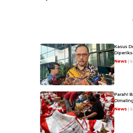
Kasus Du
Diperik
News
| S
Parah! B
Dimaling
News
| S