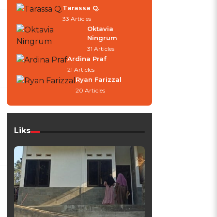
Tarassa Q.
33 Articles
Oktavia
Ningrum
31 Articles
Ardina Praf
21 Articles
Ryan Farizzal
20 Articles
Liks