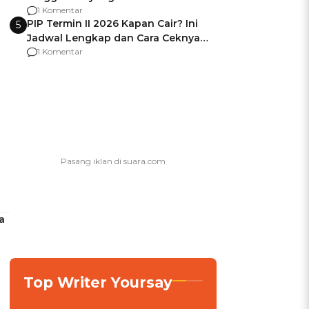
Usai Jadi Brigjen
1 Komentar
PIP Termin II 2026 Kapan Cair? Ini
5
Jadwal Lengkap dan Cara Ceknya
agar Dana Tidak Hangus!
1 Komentar
a
Top Writer Yoursay