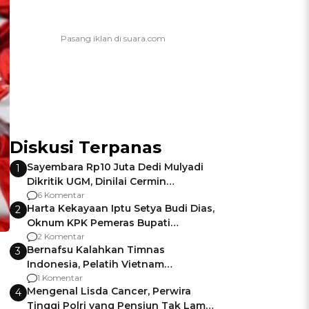
Diskusi Terpanas
Sayembara Rp10 Juta Dedi Mulyadi
1
Dikritik UGM, Dinilai Cermin
Gagalnya Negara Jamin Keamanan
6 Komentar
Harta Kekayaan Iptu Setya Budi Dias,
2
Oknum KPK Pemeras Bupati
Pemalang
2 Komentar
Bernafsu Kalahkan Timnas
3
Indonesia, Pelatih Vietnam
Berencana Pakai Jimat di Pakansari
1 Komentar
Mengenal Lisda Cancer, Perwira
4
Tinggi Polri yang Pensiun Tak Lama