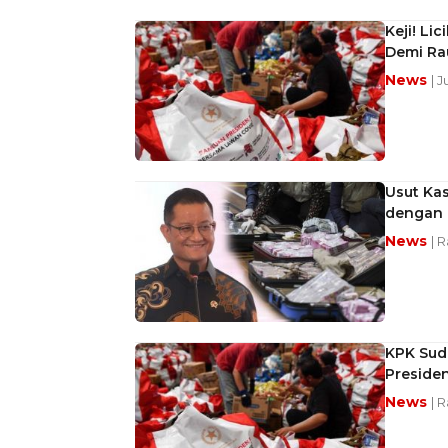
Keji! Li
Demi Rau
News
| 
Usut Kas
dengan 
News
| 
KPK Suda
Presiden
News
| 