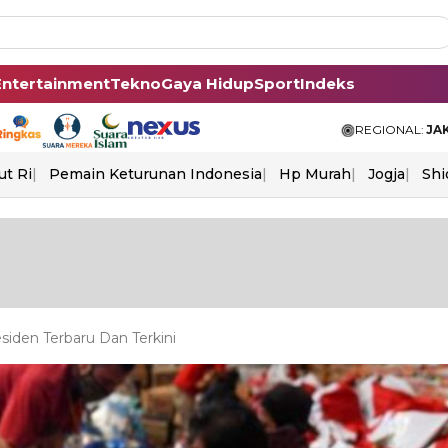
Entertainment
Tekno
Gaya Hidup
Sport
Indeks
REGIONAL:
JA
ut Ri
Pemain Keturunan Indonesia
Hp Murah
Jogja
Shi
iden Terbaru Dan Terkini