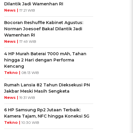
Dilantik Jadi Wamenhan RI
News |
17:21 WIB
Bocoran Reshuffle Kabinet Agustus:
Norman Joesoef Bakal Dilantik Jadi
Wamenhan RI
News |
17:49 WIB
4 HP Murah Baterai 7000 mAh, Tahan
hingga 2 Hari dengan Performa
Kencang
Tekno |
08:13 WIB
Rumah Lansia 82 Tahun Dieksekusi PN
Jakbar Meski Masih Sengketa
News |
19:31 WIB
6 HP Samsung Rp2 Jutaan Terbaik:
Kamera Tajam, NFC hingga Koneksi 5G
Tekno |
10:30 WIB