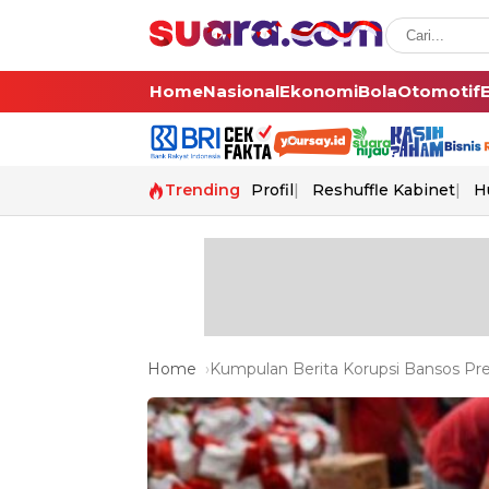
Home
Nasional
Ekonomi
Bola
Otomotif
Trending
Profil
Reshuffle Kabinet
H
Home
Kumpulan Berita Korupsi Bansos Pres