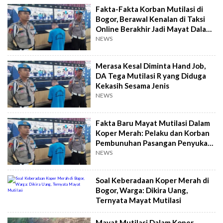
Fakta-Fakta Korban Mutilasi di
Bogor, Berawal Kenalan di Taksi
Online Berakhir Jadi Mayat Dalam
Koper Merah
NEWS
Merasa Kesal Diminta Hand Job,
DA Tega Mutilasi R yang Diduga
Kekasih Sesama Jenis
NEWS
Fakta Baru Mayat Mutilasi Dalam
Koper Merah: Pelaku dan Korban
Pembunuhan Pasangan Penyuka
Sesama Jenis
NEWS
Soal Keberadaan Koper Merah di
Bogor, Warga: Dikira Uang,
Ternyata Mayat Mutilasi
Mayat Mutilasi Dalam Koper