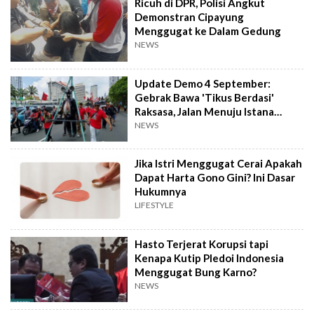
Ricuh di DPR, Polisi Angkut
Demonstran Cipayung
Menggugat ke Dalam Gedung
NEWS
Update Demo 4 September:
Gebrak Bawa 'Tikus Berdasi'
Raksasa, Jalan Menuju Istana
Diblokade Aparat
NEWS
Jika Istri Menggugat Cerai Apakah
Dapat Harta Gono Gini? Ini Dasar
Hukumnya
LIFESTYLE
Hasto Terjerat Korupsi tapi
Kenapa Kutip Pledoi Indonesia
Menggugat Bung Karno?
NEWS