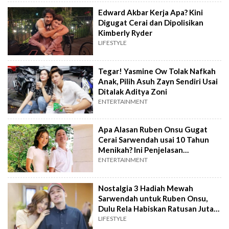
Edward Akbar Kerja Apa? Kini
Digugat Cerai dan Dipolisikan
Kimberly Ryder
LIFESTYLE
Tegar! Yasmine Ow Tolak Nafkah
Anak, Pilih Asuh Zayn Sendiri Usai
Ditalak Aditya Zoni
ENTERTAINMENT
Apa Alasan Ruben Onsu Gugat
Cerai Sarwendah usai 10 Tahun
Menikah? Ini Penjelasan
Pengadilan
ENTERTAINMENT
Nostalgia 3 Hadiah Mewah
Sarwendah untuk Ruben Onsu,
Dulu Rela Habiskan Ratusan Juta
demi Suami Tercinta
LIFESTYLE