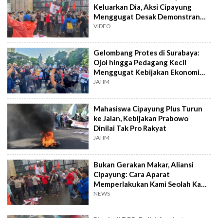
Keluarkan Dia, Aksi Cipayung
Menggugat Desak Demonstran
Dibebaskan
VIDEO
Gelombang Protes di Surabaya:
Ojol hingga Pedagang Kecil
Menggugat Kebijakan Ekonomi
Prabowo-Gibran
JATIM
Mahasiswa Cipayung Plus Turun
ke Jalan, Kebijakan Prabowo
Dinilai Tak Pro Rakyat
JATIM
Bukan Gerakan Makar, Aliansi
Cipayung: Cara Aparat
Memperlakukan Kami Seolah Kami
Melakukan Kudeta
NEWS