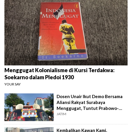
Menggugat Kolonialisme di Kursi Terdakwa:
Soekarno dalam Pledoi 1930
YOUR SAY
Dosen Unair Ikut Demo Bersama
Aliansi Rakyat Surabaya
Menggugat, Tuntut Prabowo-
Gibran Mundur
JATIM
Kembalikan Kawan Kami,