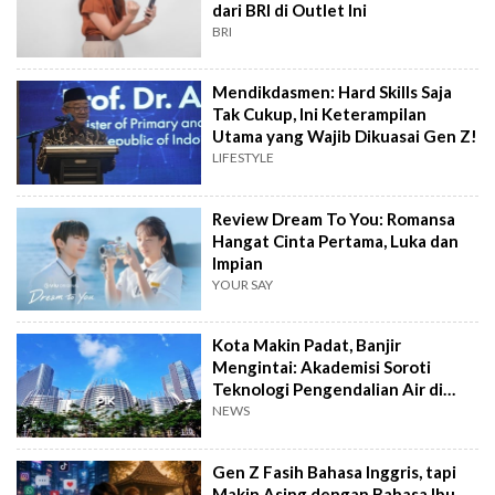
dari BRI di Outlet Ini
BRI
Mendikdasmen: Hard Skills Saja
Tak Cukup, Ini Keterampilan
Utama yang Wajib Dikuasai Gen Z!
LIFESTYLE
Review Dream To You: Romansa
Hangat Cinta Pertama, Luka dan
Impian
YOUR SAY
Kota Makin Padat, Banjir
Mengintai: Akademisi Soroti
Teknologi Pengendalian Air di
PIK2
NEWS
Gen Z Fasih Bahasa Inggris, tapi
Makin Asing dengan Bahasa Ibu,