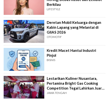
Berkilau
LIFESTYLE
Deretan Mobil Keluarga dengan
Kabin Lapang yang Melantai di
GIIAS 2026
OTOMOTIF
Kredit Macet Hantui Industri
Pinjol
BISNIS
Lestarikan Kuliner Nusantara,
Pertamina Bright Gas Cooking
Competition Tegal Lahirkan Juara
Baru
JAWA TENGAH