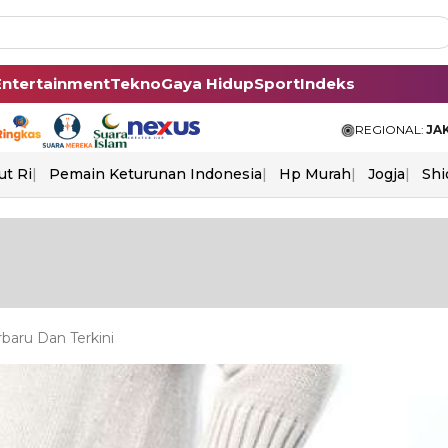
Entertainment
Tekno
Gaya Hidup
Sport
Indeks
REGIONAL:
JA
ut Ri
Pemain Keturunan Indonesia
Hp Murah
Jogja
Shi
baru Dan Terkini