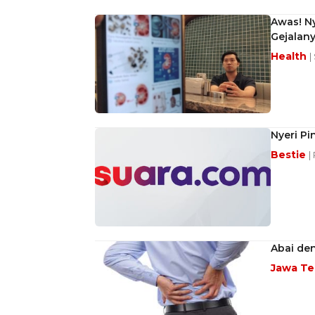
Awas! Ny
Gejalany
Health
|
Nyeri Pi
Bestie
|
Abai den
Jawa T