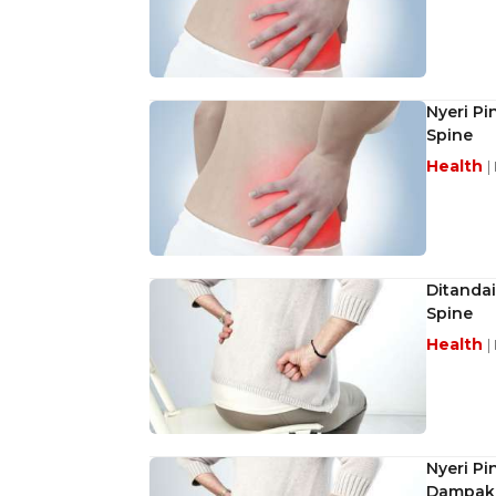
Nyeri P
Spine
Health
|
Ditanda
Spine
Health
|
Nyeri P
Dampak