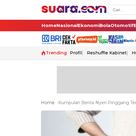
Home
Nasional
Ekonomi
Bola
Otomotif
Trending
Profil
Reshuffle Kabinet
H
Home
Kumpulan Berita Nyeri Pinggang Ter