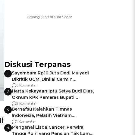
Diskusi Terpanas
Sayembara Rp10 Juta Dedi Mulyadi
1
Dikritik UGM, Dinilai Cermin
Gagalnya Negara Jamin Keamanan
6 Komentar
Harta Kekayaan Iptu Setya Budi Dias,
2
Oknum KPK Pemeras Bupati
Pemalang
2 Komentar
Bernafsu Kalahkan Timnas
3
Indonesia, Pelatih Vietnam
i
Berencana Pakai Jimat di Pakansari
1 Komentar
Mengenal Lisda Cancer, Perwira
4
Tinggi Polri yang Pensiun Tak Lama