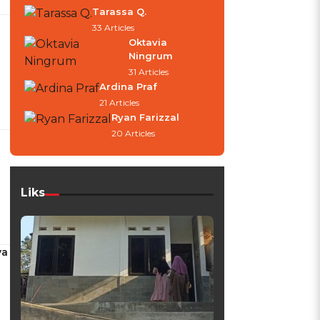
Tarassa Q.
33 Articles
Oktavia
Ningrum
31 Articles
Ardina Praf
21 Articles
Ryan Farizzal
20 Articles
Liks
ya