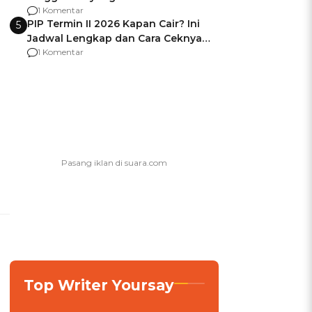
Usai Jadi Brigjen
1 Komentar
PIP Termin II 2026 Kapan Cair? Ini
5
Jadwal Lengkap dan Cara Ceknya
agar Dana Tidak Hangus!
1 Komentar
Top Writer Yoursay