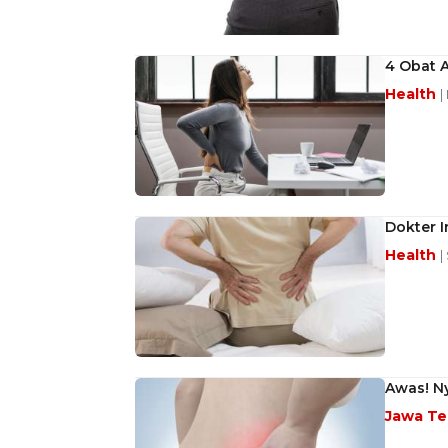
4 Obat A
Health
|
Dokter 
Health
|
Awas! Ny
Jawa T