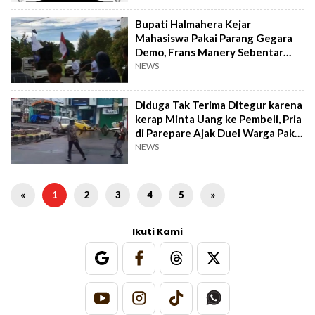
Bupati Halmahera Kejar
Mahasiswa Pakai Parang Gegara
Demo, Frans Manery Sebentar
Lagi Bakal Tersangka?
NEWS
Diduga Tak Terima Ditegur karena
kerap Minta Uang ke Pembeli, Pria
di Parepare Ajak Duel Warga Pakai
Parang
NEWS
«
1
2
3
4
5
»
Ikuti Kami