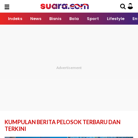
Indeks
News
Bisnis
Bola
Sport
Lifestyle
En
KUMPULAN BERITA PELOSOK TERBARU DAN
TERKINI