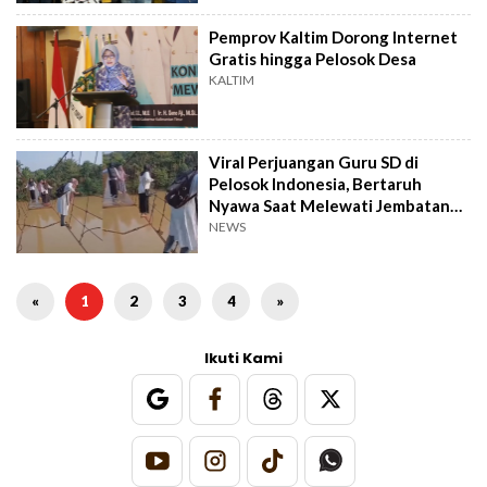
Pemprov Kaltim Dorong Internet
Gratis hingga Pelosok Desa
KALTIM
Viral Perjuangan Guru SD di
Pelosok Indonesia, Bertaruh
Nyawa Saat Melewati Jembatan
Rusak
NEWS
«
1
2
3
4
»
Ikuti Kami