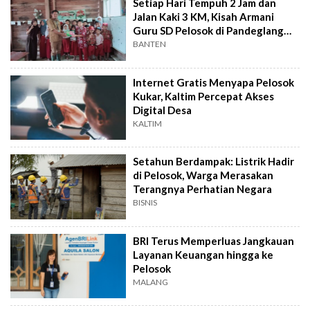
Setiap Hari Tempuh 2 Jam dan
Jalan Kaki 3 KM, Kisah Armani
Guru SD Pelosok di Pandeglang
Banten
BANTEN
Internet Gratis Menyapa Pelosok
Kukar, Kaltim Percepat Akses
Digital Desa
KALTIM
Setahun Berdampak: Listrik Hadir
di Pelosok, Warga Merasakan
Terangnya Perhatian Negara
BISNIS
BRI Terus Memperluas Jangkauan
Layanan Keuangan hingga ke
Pelosok
MALANG