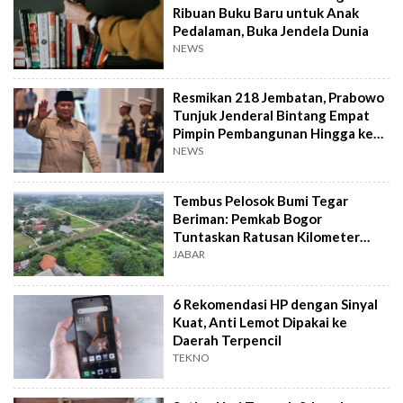
Ribuan Buku Baru untuk Anak
Pedalaman, Buka Jendela Dunia
NEWS
Resmikan 218 Jembatan, Prabowo
Tunjuk Jenderal Bintang Empat
Pimpin Pembangunan Hingga ke
Pelosok
NEWS
Tembus Pelosok Bumi Tegar
Beriman: Pemkab Bogor
Tuntaskan Ratusan Kilometer
Jalan dari Barat-Timur
JABAR
6 Rekomendasi HP dengan Sinyal
Kuat, Anti Lemot Dipakai ke
Daerah Terpencil
TEKNO