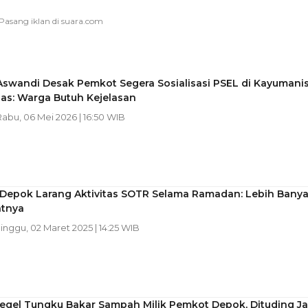
swandi Desak Pemkot Segera Sosialisasi PSEL di Kayumani
as: Warga Butuh Kejelasan
 Rabu, 06 Mei 2026 | 16:50 WIB
Depok Larang Aktivitas SOTR Selama Ramadan: Lebih Bany
tnya
Minggu, 02 Maret 2025 | 14:25 WIB
egel Tungku Bakar Sampah Milik Pemkot Depok, Dituding Ja