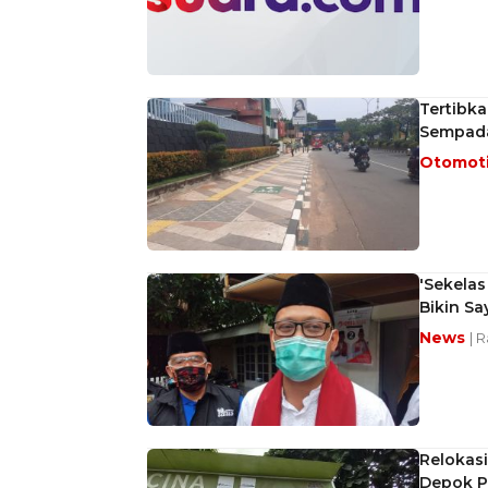
Tertibka
Sempad
Otomot
'Sekela
Bikin S
News
| 
Relokas
Depok Pu