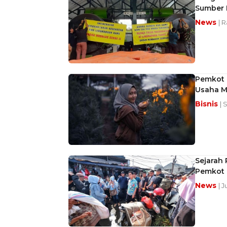
Sumber 
News
| 
Pemkot 
Usaha M
Bisnis
| 
Sejarah 
Pemkot 
News
| 