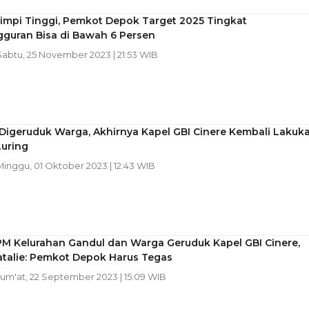
impi Tinggi, Pemkot Depok Target 2025 Tingkat
guran Bisa di Bawah 6 Persen
 Sabtu, 25 November 2023 | 21:53 WIB
Digeruduk Warga, Akhirnya Kapel GBI Cinere Kembali Lakuk
Luring
 Minggu, 01 Oktober 2023 | 12:43 WIB
PM Kelurahan Gandul dan Warga Geruduk Kapel GBI Cinere,
atalie: Pemkot Depok Harus Tegas
 Jum'at, 22 September 2023 | 15:09 WIB