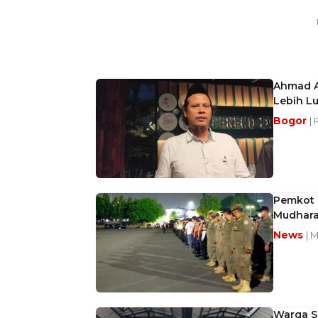
Ahmad A
Lebih Lu
Bogor
|
Pemkot 
Mudhara
News
| 
Warga S