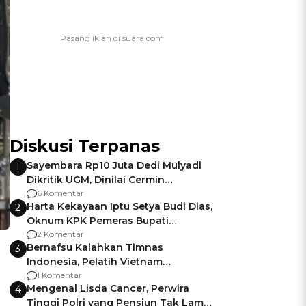
Diskusi Terpanas
Sayembara Rp10 Juta Dedi Mulyadi
1
Dikritik UGM, Dinilai Cermin
Gagalnya Negara Jamin Keamanan
6 Komentar
Harta Kekayaan Iptu Setya Budi Dias,
2
Oknum KPK Pemeras Bupati
Pemalang
2 Komentar
Bernafsu Kalahkan Timnas
3
Indonesia, Pelatih Vietnam
Berencana Pakai Jimat di Pakansari
1 Komentar
Mengenal Lisda Cancer, Perwira
4
Tinggi Polri yang Pensiun Tak Lama