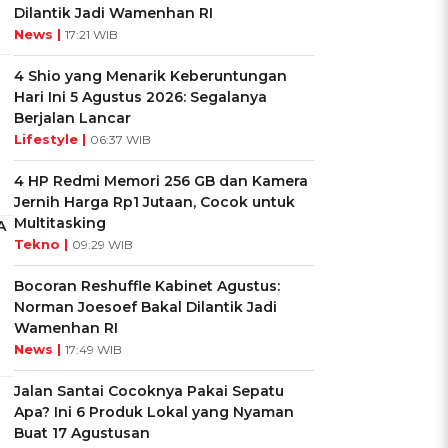
Dilantik Jadi Wamenhan RI
News |
17:21 WIB
4 Shio yang Menarik Keberuntungan
Hari Ini 5 Agustus 2026: Segalanya
Berjalan Lancar
Lifestyle |
06:37 WIB
4 HP Redmi Memori 256 GB dan Kamera
Jernih Harga Rp1 Jutaan, Cocok untuk
Multitasking
A
Tekno |
09:29 WIB
Bocoran Reshuffle Kabinet Agustus:
Norman Joesoef Bakal Dilantik Jadi
Wamenhan RI
News |
17:49 WIB
Jalan Santai Cocoknya Pakai Sepatu
Apa? Ini 6 Produk Lokal yang Nyaman
Buat 17 Agustusan