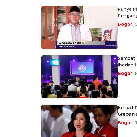
Punya M
Pengang
Bogor
|
Sempat 
Ibadah 
Bogor
|
Ketua L
Grace N
Bogor
|