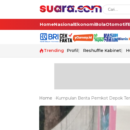
Home
Nasional
Ekonomi
Bola
Otomotif
Trending
Profil
Reshuffle Kabinet
H
Home
Kumpulan Berita Pemkot Depok Terb