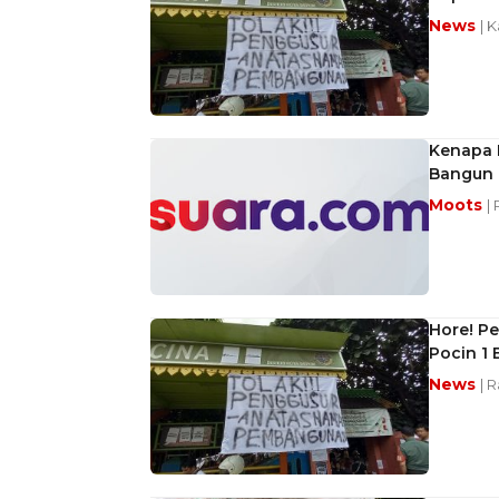
News
| 
Kenapa 
Bangun M
Moots
|
Hore! P
Pocin 1 
News
| 