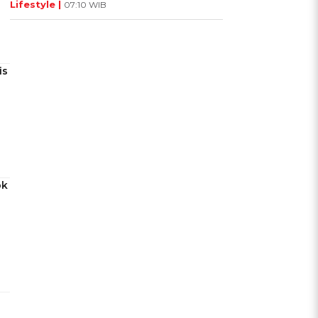
Lifestyle |
07:10 WIB
is
ok