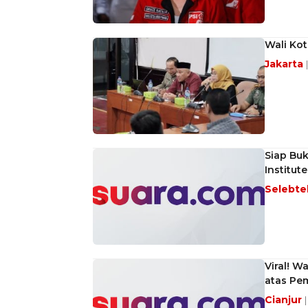
Wali Ko
Jakarta
Siap Buk
Institu
Selebt
Viral! W
atas Pe
Cianjur