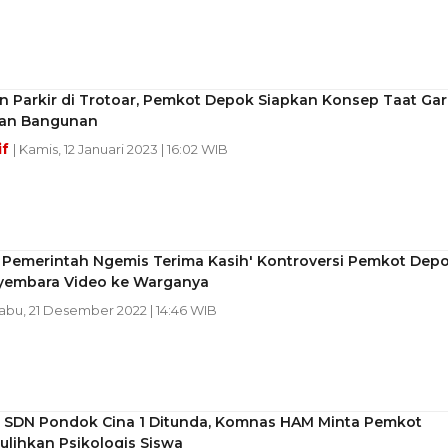
n Parkir di Trotoar, Pemkot Depok Siapkan Konsep Taat Gar
an Bangunan
if
| Kamis, 12 Januari 2023 | 16:02 WIB
s Pemerintah Ngemis Terima Kasih' Kontroversi Pemkot Dep
ayembara Video ke Warganya
Rabu, 21 Desember 2022 | 14:46 WIB
i SDN Pondok Cina 1 Ditunda, Komnas HAM Minta Pemkot
lihkan Psikologis Siswa