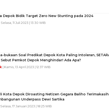
ta Depok Bidik Target Zero New Stunting pada 2024
| Selasa, 11 Juli 2023 | 13:30 WIB
a-bukaan Soal Predikat Depok Kota Paling Intoleran, SETAR
te Sebut Pemkot Depok Menghindar! Ada Apa?
ek
| Kamis, 13 April 2023 | 12:37 WIB
ali Kota Depok Diroasting Netizen Gegara Baliho Terimakasih
mbangunan Underpass Dewi Sartika
| Selasa, 17 Januari 2023 | 18:25 WIB