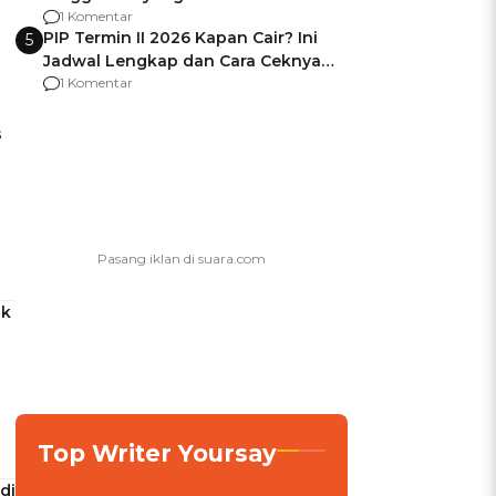
Usai Jadi Brigjen
1 Komentar
PIP Termin II 2026 Kapan Cair? Ini
5
Jadwal Lengkap dan Cara Ceknya
agar Dana Tidak Hangus!
1 Komentar
s
ak
Top Writer Yoursay
di