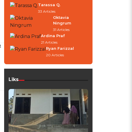
Tarassa Q.
33 Articles
Oktavia
Ningrum
31 Articles
Ardina Praf
21 Articles
t
Ryan Farizzal
20 Articles
Liks