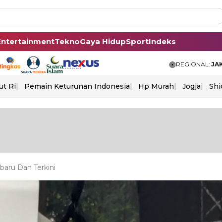
Entertainment
Tekno
Gaya Hidup
Sport
Indeks
REGIONAL:
JA
ut Ri
Pemain Keturunan Indonesia
Hp Murah
Jogja
Shi
aru Dan Terkini