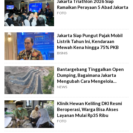
Jakarta Triathlon 2026 Siap
Ramaikan Perayaan 5 Abad Jakarta
FOTO
Jakarta Siap Pungut Pajak Mobil
Listrik Tahun Ini, Kendaraan
Mewah Kena hingga 75% PKB
BISNIS
Bantargebang Tinggalkan Open
Dumping, Bagaimana Jakarta
Mengubah Cara Mengelola
Sampah?
NEWS
Klinik Hewan Keliling DKI Resmi
Beroperasi, Warga Bisa Akses
Layanan Mulai Rp35 Ribu
FOTO