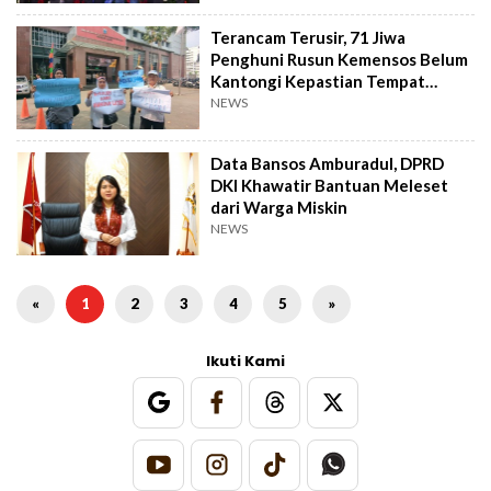
Terancam Terusir, 71 Jiwa
Penghuni Rusun Kemensos Belum
Kantongi Kepastian Tempat
Tinggal Baru
NEWS
Data Bansos Amburadul, DPRD
DKI Khawatir Bantuan Meleset
dari Warga Miskin
NEWS
«
1
2
3
4
5
»
Ikuti Kami