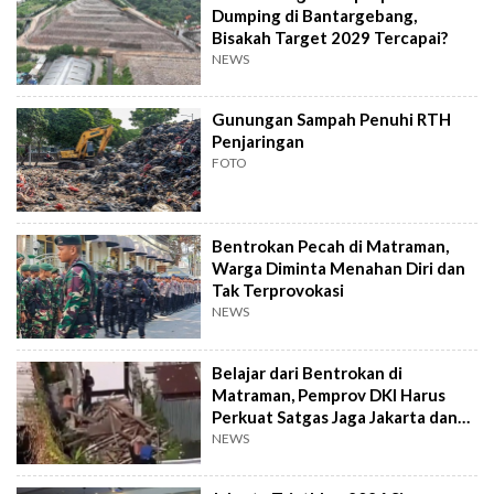
Dumping di Bantargebang,
Bisakah Target 2029 Tercapai?
NEWS
Gunungan Sampah Penuhi RTH
Penjaringan
FOTO
Bentrokan Pecah di Matraman,
Warga Diminta Menahan Diri dan
Tak Terprovokasi
NEWS
Belajar dari Bentrokan di
Matraman, Pemprov DKI Harus
Perkuat Satgas Jaga Jakarta dan
FKDM
NEWS