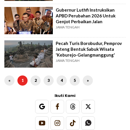
Gubernur Luthfi Instruksikan
APBD Perubahan 2026 Untuk
Genjot Perbaikan Jalan
JAWA TENGAH
Pecah Turis Borobudur, Pemprov
Jateng Bentuk Sabuk Wisata
'Keburejo-Gelangmanggung'
JAWA TENGAH
«
1
2
3
4
5
»
Ikuti Kami