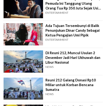
Pemuda Ini Tanggung Utang
Orang Tua Rp 350 Juta Sejak Usia
19 Tahun
ENTERTAINMENT
Ada Tujuan Tersembunyi di Balik
Penunjukan Dinar Candy Sebagai
Ketua Pengajian Umi Pipik
ENTERTAINMENT
Di Reuni 212, Muncul Usulan 2
Desember Jadi Hari Ukhuwah dan
Libur Nasional
NEWS
Reuni 212 Galang Donasi Rp10
Miliar untuk Korban Bencana
Sumatra
NEWS