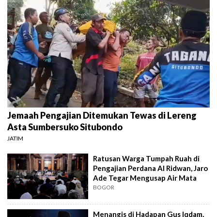
Jemaah Pengajian Ditemukan Tewas di Lereng
Asta Sumbersuko Situbondo
JATIM
Ratusan Warga Tumpah Ruah di
Pengajian Perdana Al Ridwan, Jaro
Ade Tegar Mengusap Air Mata
BOGOR
Menangis di Hadapan Gus Iqdam,