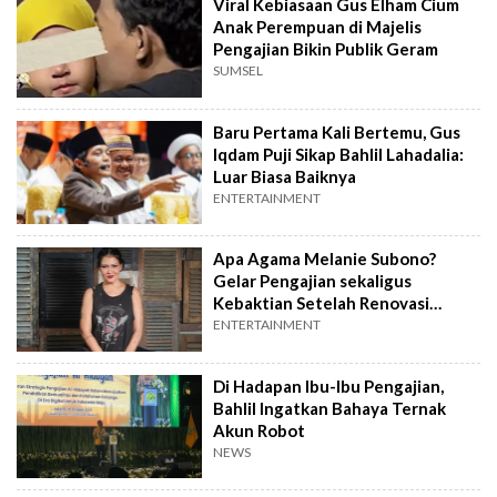
Viral Kebiasaan Gus Elham Cium
Anak Perempuan di Majelis
Pengajian Bikin Publik Geram
SUMSEL
Baru Pertama Kali Bertemu, Gus
Iqdam Puji Sikap Bahlil Lahadalia:
Luar Biasa Baiknya
ENTERTAINMENT
Apa Agama Melanie Subono?
Gelar Pengajian sekaligus
Kebaktian Setelah Renovasi
Rumah
ENTERTAINMENT
Di Hadapan Ibu-Ibu Pengajian,
Bahlil Ingatkan Bahaya Ternak
Akun Robot
NEWS