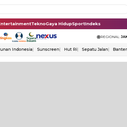
Entertainment
Tekno
Gaya Hidup
Sport
Indeks
REGIONAL:
JA
unan Indonesia
Sunscreen
Hut Ri
Sepatu Jalan
Bante