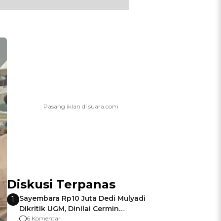
Diskusi Terpanas
Sayembara Rp10 Juta Dedi Mulyadi
1
Dikritik UGM, Dinilai Cermin
Gagalnya Negara Jamin Keamanan
6 Komentar