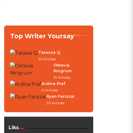
Top Writer Yoursay
Tarassa Q.
33 Articles
Oktavia
Ningrum
31 Articles
Ardina Praf
21 Articles
Ryan Farizzal
20 Articles
Liks