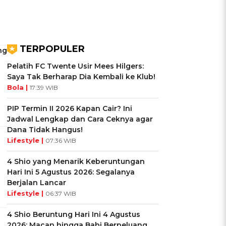
TERPOPULER
ng
Pelatih FC Twente Usir Mees Hilgers:
Saya Tak Berharap Dia Kembali ke Klub!
Bola |
17:39 WIB
PIP Termin II 2026 Kapan Cair? Ini
Jadwal Lengkap dan Cara Ceknya agar
Dana Tidak Hangus!
Lifestyle |
07:36 WIB
4 Shio yang Menarik Keberuntungan
Hari Ini 5 Agustus 2026: Segalanya
Berjalan Lancar
Lifestyle |
06:37 WIB
4 Shio Beruntung Hari Ini 4 Agustus
2026: Macan hingga Babi Berpeluang