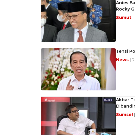
Anies B
Rocky G
Sumut
|
Tensi Po
News
| 
Akbar T
Dibandin
Sumsel