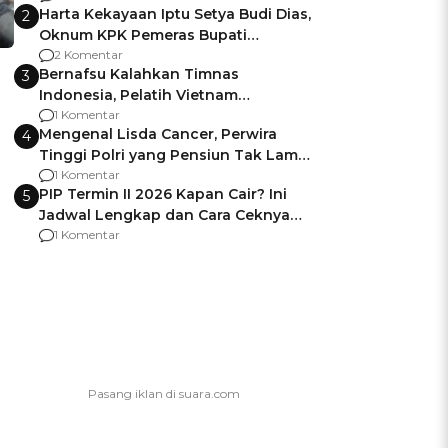
Harta Kekayaan Iptu Setya Budi Dias,
2
Oknum KPK Pemeras Bupati
Pemalang
2 Komentar
Bernafsu Kalahkan Timnas
3
Indonesia, Pelatih Vietnam
Berencana Pakai Jimat di Pakansari
1 Komentar
Mengenal Lisda Cancer, Perwira
4
Tinggi Polri yang Pensiun Tak Lama
Usai Jadi Brigjen
1 Komentar
PIP Termin II 2026 Kapan Cair? Ini
5
Jadwal Lengkap dan Cara Ceknya
agar Dana Tidak Hangus!
1 Komentar