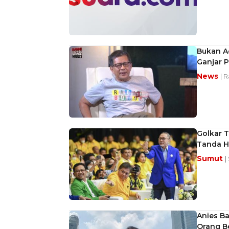
Bukan A
Ganjar P
News
| 
Golkar T
Tanda Ha
Sumut
|
Anies B
Orang Be