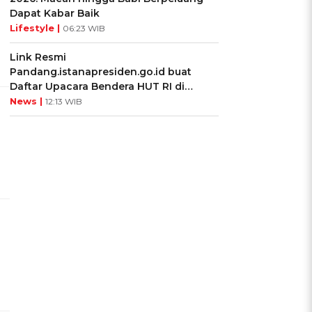
Dapat Kabar Baik
Lifestyle |
06:23 WIB
Link Resmi
Pandang.istanapresiden.go.id buat
Daftar Upacara Bendera HUT RI di
Istana Negara
News |
12:13 WIB