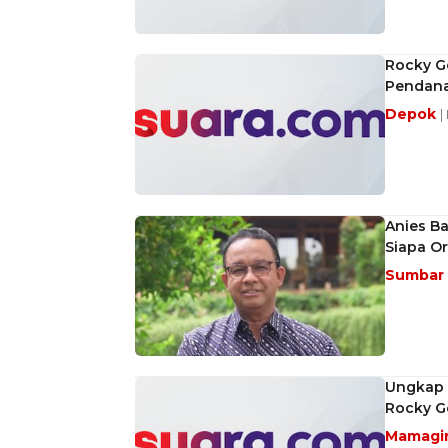
Rocky G
Pendanaa
Depok
|
Anies B
Siapa Or
Sumbar
Ungkap 
Rocky Ge
Mamagi