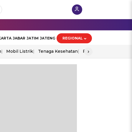
KARTA
JABAR
JATIM
JATENG
REGIONAL
›
n
Mobil Listrik
Tenaga Kesehatan
Perang As-Iran
Ekon