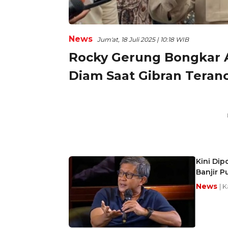
News
Jum'at, 18 Juli 2025 | 10:18 WIB
Rocky Gerung Bongkar A
Diam Saat Gibran Teran
Kini Dip
Banjir P
News
| 