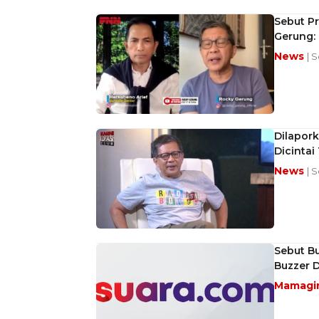
Sebut Pr
Gerung:
News
| 
Dilapork
Dicintai
News
| 
Sebut Bu
Buzzer D
Mamagi