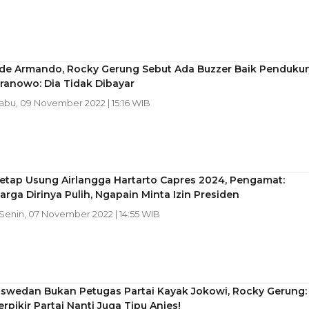
de Armando, Rocky Gerung Sebut Ada Buzzer Baik Penduku
ranowo: Dia Tidak Dibayar
Rabu, 09 November 2022 | 15:16 WIB
etap Usung Airlangga Hartarto Capres 2024, Pengamat:
rga Dirinya Pulih, Ngapain Minta Izin Presiden
 Senin, 07 November 2022 | 14:55 WIB
aswedan Bukan Petugas Partai Kayak Jokowi, Rocky Gerung:
rpikir Partai Nanti Juga Tipu Anies!