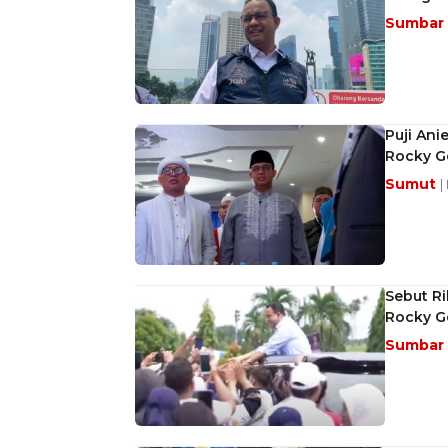
Sumbar
Puji An
Rocky G
Sumut
|
Sebut Ri
Rocky G
Sumbar