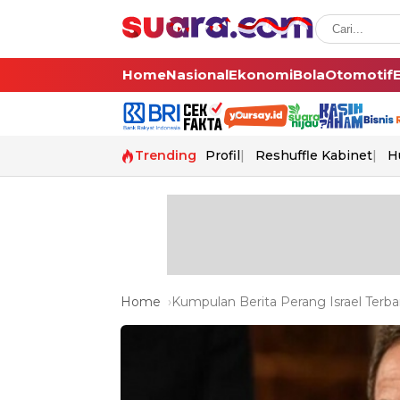
Home
Nasional
Ekonomi
Bola
Otomotif
Trending
Profil
Reshuffle Kabinet
H
Home
Kumpulan Berita Perang Israel Terba