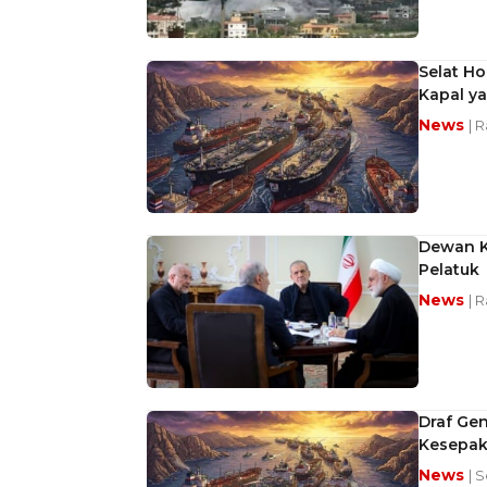
Selat Ho
Kapal ya
News
| 
Dewan K
Pelatuk
News
| 
Draf Gen
Kesepak
News
| S