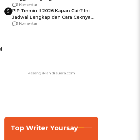
Usai Jadi Brigjen
1 Komentar
PIP Termin II 2026 Kapan Cair? Ini
5
Jadwal Lengkap dan Cara Ceknya
agar Dana Tidak Hangus!
1 Komentar
l
Top Writer Yoursay