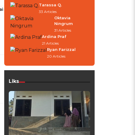
Tarassa Q.
ai
33 Articles
Oktavia
Ningrum
31 Articles
Ardina Praf
21 Articles
Ryan Farizzal
20 Articles
Liks