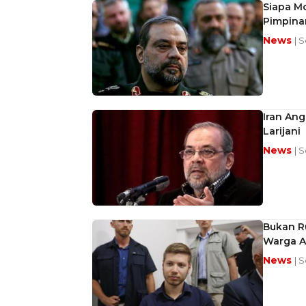
Siapa M
Pimpina
News
| 
Iran An
Larijani
News
| 
Bukan R
Warga A
News
| 