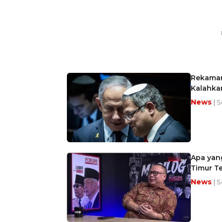
Rekaman
Kalahkan
News
| 
Apa yan
Timur T
News
| 