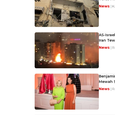
News
| 
AS-Israe
Iran Te
News
| 
Benjamin
Mewah S
News
| 