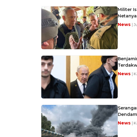
Militer 
Netanya
News
| 
Benjamin
Terdak
News
| K
Serangan
Dendam
News
| 