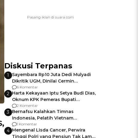
Diskusi Terpanas
Sayembara Rp10 Juta Dedi Mulyadi
1
Dikritik UGM, Dinilai Cermin
Gagalnya Negara Jamin Keamanan
6 Komentar
Harta Kekayaan Iptu Setya Budi Dias,
2
Oknum KPK Pemeras Bupati
Pemalang
2 Komentar
Bernafsu Kalahkan Timnas
3
Indonesia, Pelatih Vietnam
,
Berencana Pakai Jimat di Pakansari
1 Komentar
Mengenal Lisda Cancer, Perwira
4
Tinggi Polri yang Pensiun Tak Lama