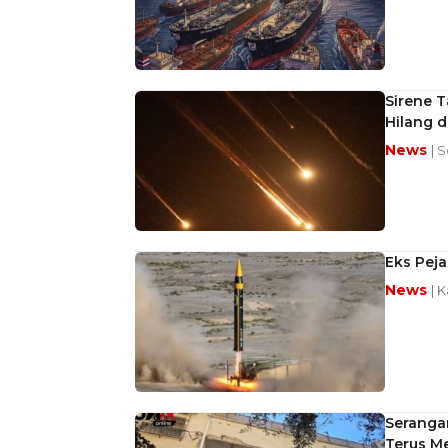
Sirene T
Hilang d
News
| 
Eks Peja
News
| 
Serangan
Terus M