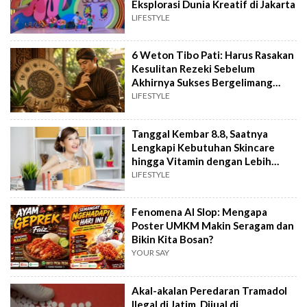
Eksplorasi Dunia Kreatif di Jakarta
LIFESTYLE
6 Weton Tibo Pati: Harus Rasakan
Kesulitan Rezeki Sebelum
Akhirnya Sukses Bergelimang
Harta
LIFESTYLE
Tanggal Kembar 8.8, Saatnya
Lengkapi Kebutuhan Skincare
hingga Vitamin dengan Lebih
Hemat
LIFESTYLE
Fenomena AI Slop: Mengapa
Poster UMKM Makin Seragam dan
Bikin Kita Bosan?
YOUR SAY
Akal-akalan Peredaran Tramadol
Ilegal di Jatim, Dijual di