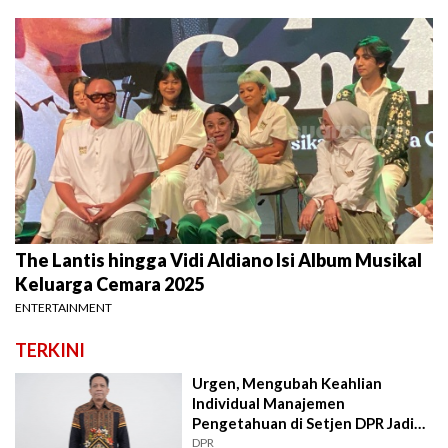
The Lantis hingga Vidi Aldiano Isi Album Musikal
Keluarga Cemara 2025
ENTERTAINMENT
TERKINI
Urgen, Mengubah Keahlian
Individual Manajemen
Pengetahuan di Setjen DPR Jadi
Kekuatan Institusional
DPR