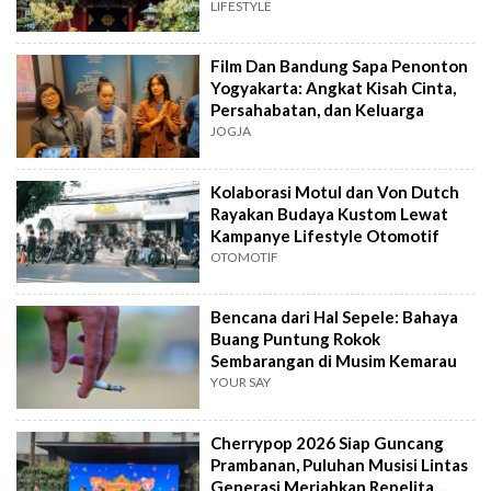
LIFESTYLE
Film Dan Bandung Sapa Penonton
Yogyakarta: Angkat Kisah Cinta,
Persahabatan, dan Keluarga
JOGJA
Kolaborasi Motul dan Von Dutch
Rayakan Budaya Kustom Lewat
Kampanye Lifestyle Otomotif
OTOMOTIF
Bencana dari Hal Sepele: Bahaya
Buang Puntung Rokok
Sembarangan di Musim Kemarau
YOUR SAY
Cherrypop 2026 Siap Guncang
Prambanan, Puluhan Musisi Lintas
Generasi Meriahkan Repelita