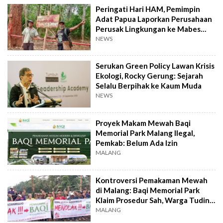
Peringati Hari HAM, Pemimpin
Adat Papua Laporkan Perusahaan
Perusak Lingkungan ke Mabes
Polri
NEWS
Serukan Green Policy Lawan Krisis
Ekologi, Rocky Gerung: Sejarah
Selalu Berpihak ke Kaum Muda
NEWS
Proyek Makam Mewah Baqi
Memorial Park Malang Ilegal,
Pemkab: Belum Ada Izin
MALANG
Kontroversi Pemakaman Mewah
di Malang: Baqi Memorial Park
Klaim Prosedur Sah, Warga Tuding
Manipulatif
MALANG