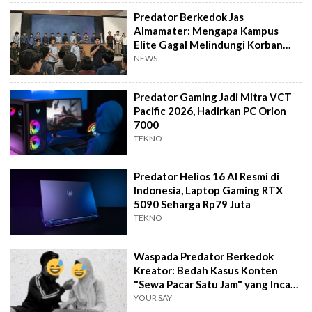
Predator Berkedok Jas
Almamater: Mengapa Kampus
Elite Gagal Melindungi Korban
Kekerasan Seksual?
NEWS
Predator Gaming Jadi Mitra VCT
Pacific 2026, Hadirkan PC Orion
7000
TEKNO
Predator Helios 16 AI Resmi di
Indonesia, Laptop Gaming RTX
5090 Seharga Rp79 Juta
TEKNO
Waspada Predator Berkedok
Kreator: Bedah Kasus Konten
"Sewa Pacar Satu Jam" yang Incar
Anak SMA
YOUR SAY