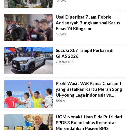
NEWS
Usai Diperiksa 7 Jam, Febrie
Adriansyah Bungkam soal Kasus
Emas 74 Kilogram
NEWS
Suzuki XL7 Tampil Perkasa di
GIIAS 2026
OTOMOTIF
Profil Wasit VAR Pansa Chaisanit
yang Batalkan Kartu Merah Song
Ui-young Laga Indonesia vs
Singapura
BOLA
UGM Nonaktifkan Elda Putri dari
PPDS 3 Bulan Imbas Komentar
Merendahkan Pasien BPJS