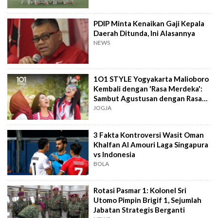
PDIP Minta Kenaikan Gaji Kepala
Daerah Ditunda, Ini Alasannya
NEWS
1O1 STYLE Yogyakarta Malioboro
Kembali dengan 'Rasa Merdeka':
Sambut Agustusan dengan Rasa
dan Tawa
JOGJA
3 Fakta Kontroversi Wasit Oman
Khalfan Al Amouri Laga Singapura
vs Indonesia
BOLA
Rotasi Pasmar 1: Kolonel Sri
Utomo Pimpin Brigif 1, Sejumlah
Jabatan Strategis Berganti