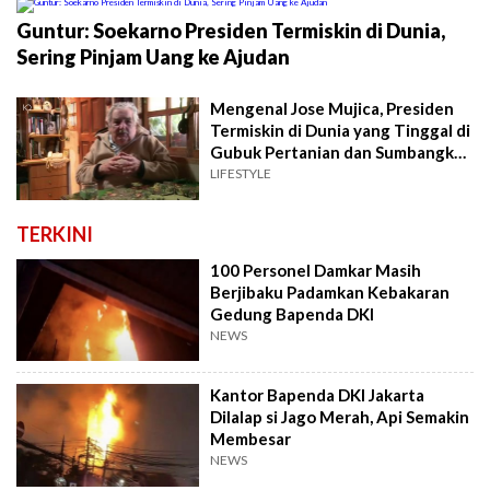
Guntur: Soekarno Presiden Termiskin di Dunia,
Sering Pinjam Uang ke Ajudan
Mengenal Jose Mujica, Presiden
Termiskin di Dunia yang Tinggal di
Gubuk Pertanian dan Sumbangkan
90 Persen Gajinya
LIFESTYLE
TERKINI
100 Personel Damkar Masih
Berjibaku Padamkan Kebakaran
Gedung Bapenda DKI
NEWS
Kantor Bapenda DKI Jakarta
Dilalap si Jago Merah, Api Semakin
Membesar
NEWS