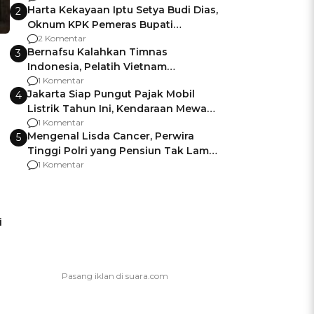
Harta Kekayaan Iptu Setya Budi Dias,
2
Oknum KPK Pemeras Bupati
Pemalang
2 Komentar
Bernafsu Kalahkan Timnas
3
Indonesia, Pelatih Vietnam
Berencana Pakai Jimat di Pakansari
1 Komentar
Jakarta Siap Pungut Pajak Mobil
4
Listrik Tahun Ini, Kendaraan Mewah
Kena hingga 75% PKB
1 Komentar
Mengenal Lisda Cancer, Perwira
5
Tinggi Polri yang Pensiun Tak Lama
Usai Jadi Brigjen
1 Komentar
i