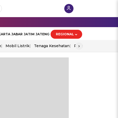
KARTA
JABAR
JATIM
JATENG
REGIONAL
›
n
Mobil Listrik
Tenaga Kesehatan
Piala Aff 2026
Ekono