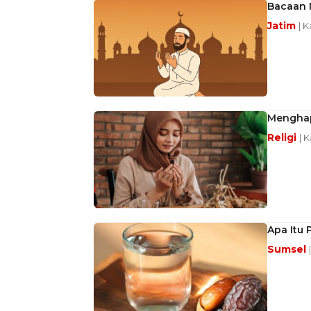
Bacaan 
Jatim
| K
Menghap
Religi
| 
Apa Itu
Sumsel