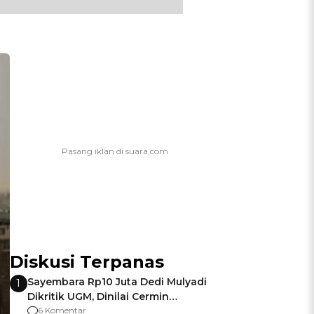
Diskusi Terpanas
Sayembara Rp10 Juta Dedi Mulyadi
1
Dikritik UGM, Dinilai Cermin
Gagalnya Negara Jamin Keamanan
6 Komentar