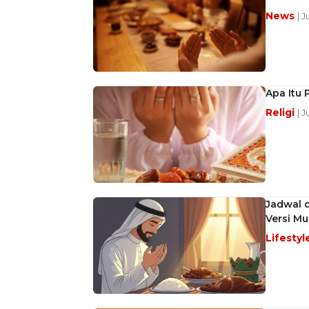
News
| J
Apa Itu 
Religi
| 
Jadwal 
Versi M
Lifestyl