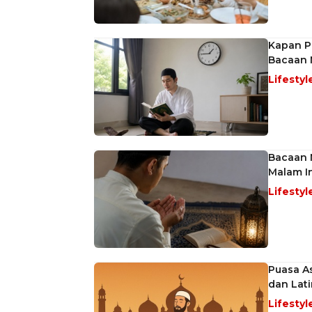
Kapan P
Bacaan 
Lifestyl
Bacaan N
Malam In
Lifestyl
Puasa As
dan Lati
Lifestyl