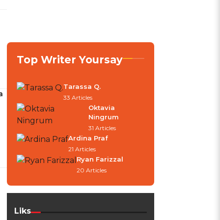
Top Writer Yoursay
Tarassa Q.
a
33 Articles
Oktavia
Ningrum
31 Articles
Ardina Praf
21 Articles
Ryan Farizzal
20 Articles
Liks