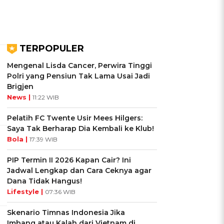
TERPOPULER
Mengenal Lisda Cancer, Perwira Tinggi
Polri yang Pensiun Tak Lama Usai Jadi
Brigjen
News |
11:22 WIB
Pelatih FC Twente Usir Mees Hilgers:
Saya Tak Berharap Dia Kembali ke Klub!
Bola |
17:39 WIB
PIP Termin II 2026 Kapan Cair? Ini
Jadwal Lengkap dan Cara Ceknya agar
Dana Tidak Hangus!
Lifestyle |
07:36 WIB
Skenario Timnas Indonesia Jika
Imbang atau Kalah dari Vietnam di