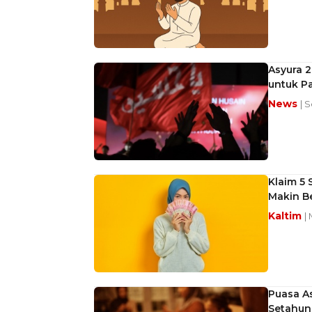
Asyura 2
untuk Pa
News
| S
Klaim 5 
Makin B
Kaltim
|
Puasa A
Setahun