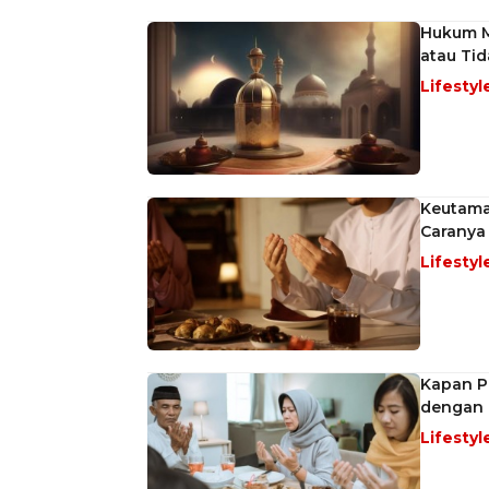
Hukum M
atau Tid
Lifestyl
Keutama
Caranya
Lifestyl
Kapan P
dengan 
Lifestyl